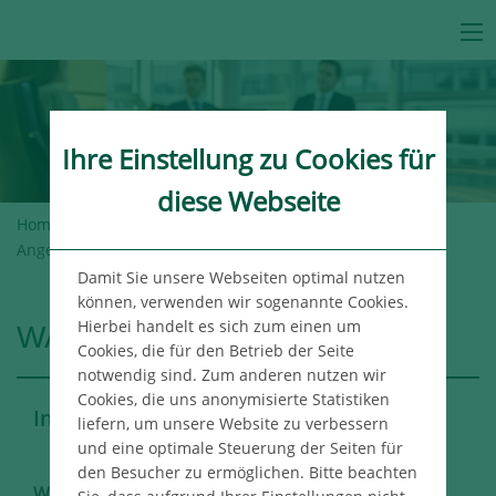
Ihre Einstellung zu Cookies für
diese Webseite
Home
>
Angermann-Gruppe
>
Karriere
> Arbeitgeber
Angermann
Damit Sie unsere Webseiten optimal nutzen
können, verwenden wir sogenannte Cookies.
Hierbei handelt es sich zum einen um
WARUM ANGERMANN
Cookies, die für den Betrieb der Seite
notwendig sind. Zum anderen nutzen wir
Cookies, die uns anonymisierte Statistiken
Interview mit Dr. Torsten Angermann
liefern, um unsere Website zu verbessern
und eine optimale Steuerung der Seiten für
den Besucher zu ermöglichen. Bitte beachten
Was macht Angermann als Arbeitgeber aus?