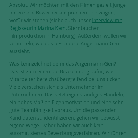
Diese Cookies erfassen anonyme
Absolut. Wir möchten mit den Filmen gezielt junge
Statistik-Daten, wie zum Beispiel
potenzielle Bewerber ansprechen und zeigen,
die Anzahl der Besucher auf den
wofür wir stehen (siehe auch unser
Interview mit
Seiten, Ihren Weg durch unseren
Regisseurin Marina Kem
, Sterntaucher
Internetauftritt oder das Gerät, mit
Filmproduktion in Hamburg). Außerdem wollen wir
dem die Seiten angesehen werden.
vermitteln, wie das besondere Angermann-Gen
Aufgrund dieser Statistiken können
aussieht.
wir unseren Webauftritt immer
wieder für unsere Besucher
Was kennzeichnet denn das Angermann-Gen?
optimieren.
Das ist zum einen die Bezeichnung dafür, wie
Speichern und schließen
Mitarbeiter bereichsübergreifend bei uns ticken.
Viele verstehen sich als Unternehmer im
Alle akzeptieren
Unternehmen. Das setzt eigenständiges Handeln,
ein hohes Maß an Eigenmotivation und eine sehr
Mehr über die genutzten Cookies erfahren
gute Teamfähigkeit voraus. Um die passenden
Kandidaten zu identifizieren, gehen wir bewusst
eigene Wege. Daher haben wir auch kein
automatisiertes Bewerbungsverfahren. Wir führen