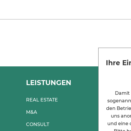
Ihre E
LEISTUNGEN
ANG
GRU
Damit 
REAL ESTATE
sogenannt
den Betrie
STRUK
M&A
uns anon
HISTOR
und eine 
CONSULT