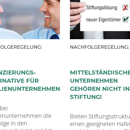
OLGEREGELUNG:
NACHFOLGEREGELUNG:
NZIERUNGS­
MITTEL­STÄNDISCH
RNATIVE FÜR
UNTER­NEHMEN
LIEN­UNTERNEHMEN
GEHÖREN NICHT IN
STIFTUNG!
bei
ienunternehmen die
Bieten Stiftungsstrukt
lge in den
einen geeigneten Hafe