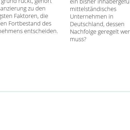
grund rückt, gehört
ein bisher inhabergefü
nanzierung zu den
mittelständisches
gsten Faktoren, die
Unternehmen in
en Fortbestand des
Deutschland, dessen
nehmens entscheiden.
Nachfolge geregelt we
muss?