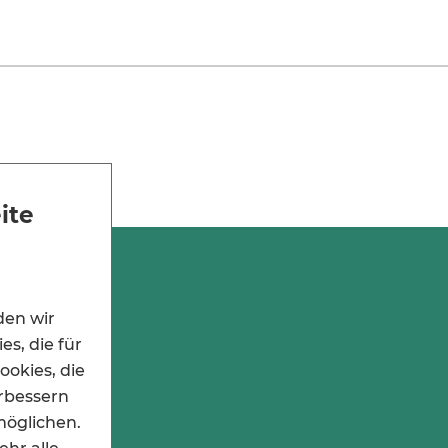
ite
den wir
s, die für
ookies, die
erbessern
möglichen.