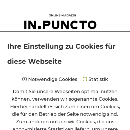
Ihre Einstellung zu Cookies für
diese Webseite
Willkommen zu „Who´s Next“
– der Expertenaustausch mit
Notwendige Cookies
Statistik
den Blick auf die künftige
Damit Sie unsere Webseiten optimal nutzen
Entwicklung des Frankfurter
können, verwenden wir sogenannte Cookies.
Büroimmobilienmarktes by
Hierbei handelt es sich zum einen um Cookies,
die für den Betrieb der Seite notwendig sind.
Angermann!
Zum anderen nutzen wir Cookies, die uns
anonymisierte Statistiken liefern, um unsere