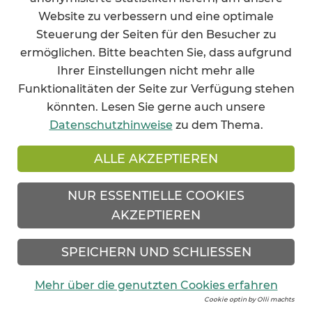
Bitte beachten Sie
: Eine Zwischenspeicherung
Website zu verbessern und eine optimale
der Antworten ist nur möglich, solange ihr
Steuerung der Seiten für den Besucher zu
Rechner aktiv ist. Wird er vor dem Versenden
ermöglichen. Bitte beachten Sie, dass aufgrund
runtergefahren, sind die bisher
Ihrer Einstellungen nicht mehr alle
eingetragenen Texte gelöscht.
Funktionalitäten der Seite zur Verfügung stehen
könnten. Lesen Sie gerne auch unsere
Teilnehmen
Datenschutzhinweise
zu dem Thema.
ALLE AKZEPTIEREN
NUR ESSENTIELLE COOKIES
AKZEPTIEREN
IMPRESSUM
SPEICHERN UND SCHLIESSEN
DATENSCHUTZ
Mehr über die genutzten Cookies erfahren
Cookie optin by Olli machts