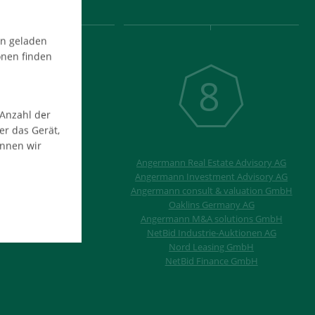
en geladen
onen finden
8
 Anzahl der
er das Gerät,
9
önnen wir
Angermann Real Estate Advisory AG
Angermann Investment Advisory AG
Angermann consult & valuation GmbH
Oaklins Germany AG
Angermann M&A solutions GmbH
NetBid Industrie-Auktionen AG
Nord Leasing GmbH
NetBid Finance GmbH