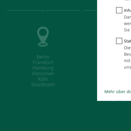
Inh
Dam
wer
Sie
Stat
42
Die
Bes
Berlin
mit
Frankfurt
uns
Hamburg
Hannover
Köln
Stockholm
58
Mehr über di