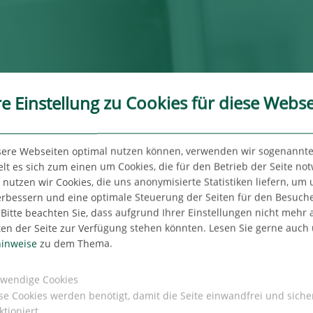
re Einstellung zu Cookies für diese Webse
sere Webseiten optimal nutzen können, verwenden wir sogenannte
lt es sich zum einen um Cookies, die für den Betrieb der Seite no
utzen wir Cookies, die uns anonymisierte Statistiken liefern, um
erbessern und eine optimale Steuerung der Seiten für den Besuch
Wer wir sind
Bitte beachten Sie, dass aufgrund Ihrer Einstellungen nicht mehr a
ten der Seite zur Verfügung stehen könnten. Lesen Sie gerne auch
inweise
zu dem Thema.
UNTERNEHMENS-
wendige Cookies
se Cookies werden benötigt, damit die Seite einwandfrei und siche
TER
BEREICHE
BÜ
ktioniert.