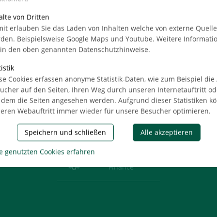
alte von Dritten
it erlauben Sie das Laden von Inhalten welche von externe Quell
den. Beispielsweise Google Maps und Youtube. Weitere Informati
Real Estate
 in den oben genannten Datenschutzhinweise.
istik
se Cookies erfassen anonyme Statistik-Daten, wie zum Beispiel die
%
Mergers &
ucher auf den Seiten, Ihren Weg durch unseren Internetauftritt od
Acquisitions
 dem die Seiten angesehen werden. Aufgrund dieser Statistiken k
eren Webauftritt immer wieder für unsere Besucher optimieren.
Consult
Speichern und schließen
Alle akzeptieren
%
e genutzten Cookies erfahren
Auctioning &
Finance