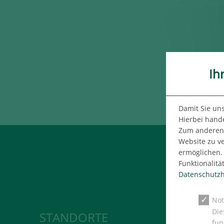
Ih
Damit Sie un
Hierbei hande
Zum anderen n
Website zu v
ermöglichen. 
Funktionalitä
Datenschutzh
Not
Die
STANDORTE
MITARBEI
fun