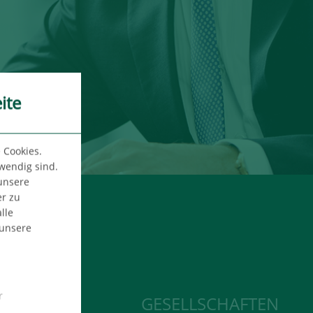
ite
 Cookies.
twendig sind.
 unsere
er zu
lle
 unsere
r
ROHUNDE
GESELLSCHAFTEN