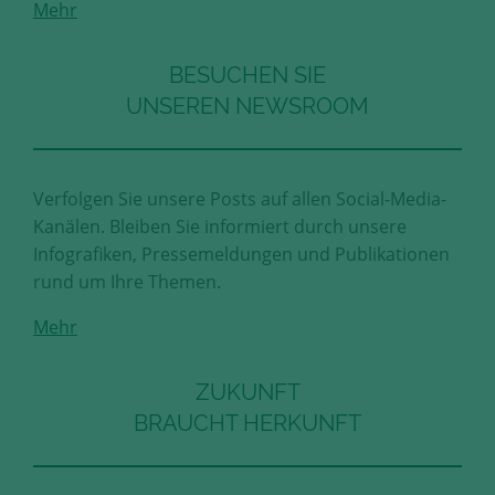
Mehr
Diese Cookies erfassen anonyme
Statistik-Daten, wie zum Beispiel
die Anzahl der Besucher auf den
BESUCHEN SIE
Seiten, Ihren Weg durch unseren
UNSEREN NEWSROOM
Internetauftritt oder das Gerät, mit
dem die Seiten angesehen werden.
Aufgrund dieser Statistiken können
wir unseren Webauftritt immer
Verfolgen Sie unsere Posts auf allen Social-Media-
wieder für unsere Besucher
Kanälen. Bleiben Sie informiert durch unsere
optimieren.
Infografiken, Pressemeldungen und Publikationen
rund um Ihre Themen.
Speichern und schließen
Mehr
Alle akzeptieren
Mehr über die genutzten Cookies erfahren
ZUKUNFT
BRAUCHT HERKUNFT