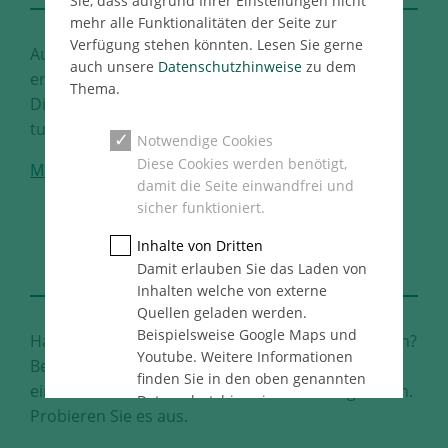
Sie, dass aufgrund Ihrer Einstellungen nicht
mehr alle Funktionalitäten der Seite zur
Verfügung stehen könnten. Lesen Sie gerne
Auf Sie kommt es für uns an. Treten Sie ein und
auch unsere
Datenschutzhinweise
zu dem
entdecken Sie unser vielfältiges
Thema.
Dienstleitungsangebot. Was können wir für Sie
tun?
Notwendige Cookies
Diese Cookies werden benötigt,
Mehr
damit die Seite einwandfrei und
sicher funktioniert.
DEFINE
Inhalte von Dritten
YOUR BEST FUTURE
Damit erlauben Sie das Laden von
Inhalten welche von externe
Quellen geladen werden.
Beispielsweise Google Maps und
Haben Sie Lust, Ihre Ideen zu Projekten zu machen?
Youtube. Weitere Informationen
Bei uns haben Sie den Raum dafür. Ihnen steht
finden Sie in den oben genannten
eine Vielzahl unterschiedlicher Karrierewege offen.
Datenschutzhinweise.
Probieren Sie es aus.
Statistik