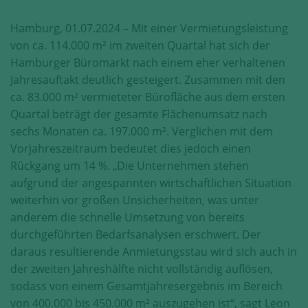
Diese Cookies erfassen anonyme
Statistik-Daten, wie zum Beispiel
Hamburg, 01.07.2024 – Mit einer Vermietungsleistung
die Anzahl der Besucher auf den
von ca. 114.000 m² im zweiten Quartal hat sich der
Seiten, Ihren Weg durch unseren
Hamburger Büromarkt nach einem eher verhaltenen
Internetauftritt oder das Gerät, mit
Jahresauftakt deutlich gesteigert. Zusammen mit den
dem die Seiten angesehen werden.
ca. 83.000 m² vermieteter Bürofläche aus dem ersten
Aufgrund dieser Statistiken können
Quartal beträgt der gesamte Flächenumsatz nach
wir unseren Webauftritt immer
wieder für unsere Besucher
sechs Monaten ca. 197.000 m². Verglichen mit dem
optimieren.
Vorjahreszeitraum bedeutet dies jedoch einen
Rückgang um 14 %. „Die Unternehmen stehen
Speichern und schließen
aufgrund der angespannten wirtschaftlichen Situation
weiterhin vor großen Unsicherheiten, was unter
Alle akzeptieren
anderem die schnelle Umsetzung von bereits
durchgeführten Bedarfsanalysen erschwert. Der
Mehr über die genutzten Cookies erfahren
daraus resultierende Anmietungsstau wird sich auch in
der zweiten Jahreshälfte nicht vollständig auflösen,
sodass von einem Gesamtjahresergebnis im Bereich
von 400.000 bis 450.000 m² auszugehen ist“, sagt Leon