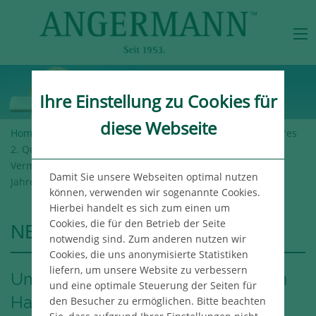
Ihre Einstellung zu Cookies für
diese Webseite
Home
>
Angermann-Gruppe
>
Newsroom
> Umsatzstärkeres
2. Quartal auf dem Hamburger Büromarkt –
Vermietungsleistung steigert sich im Vergleich zum
Damit Sie unsere Webseiten optimal nutzen
Jahresauftakt
können, verwenden wir sogenannte Cookies.
Hierbei handelt es sich zum einen um
Cookies, die für den Betrieb der Seite
NEWSROOM
notwendig sind. Zum anderen nutzen wir
Cookies, die uns anonymisierte Statistiken
liefern, um unsere Website zu verbessern
Umsatzstärkeres 2. Quartal auf dem
und eine optimale Steuerung der Seiten für
Hamburger Büromarkt –
den Besucher zu ermöglichen. Bitte beachten