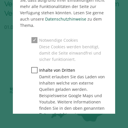
Sie, dass aufgrund Ihrer Einstellungen nicht
Vermietungsleistung steigert sich im
mehr alle Funktionalitäten der Seite zur
Vergleich zum Jahresauftakt
Verfügung stehen könnten. Lesen Sie gerne
auch unsere
Datenschutzhinweise
zu dem
Thema.
01.07.2024
Hamburg
Pressemeldung
Notwendige Cookies
Diese Cookies werden benötigt,
damit die Seite einwandfrei und
sicher funktioniert.
Inhalte von Dritten
Damit erlauben Sie das Laden von
Inhalten welche von externe
Quellen geladen werden.
Beispielsweise Google Maps und
Youtube. Weitere Informationen
finden Sie in den oben genannten
Datenschutzhinweise.
Statistik