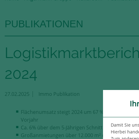
PUBLIKATIONEN
Logistikmarktberic
2024
27.02.2025
Immo Publikation
Ih
Flächenumsatz steigt 2024 um 67 % gegenüber d
Vorjahr
Damit Sie un
Ca. 6% über dem 5-Jährigen Schnitt
Hierbei hande
Großanmietungen über 12.000 m² dominieren mit
Zum anderen n