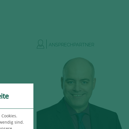
ANSPRECHPARTNER
ite
 Cookies.
twendig sind.
 unsere