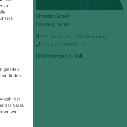
er zu
lle
Christian Schön
 unsere
Pressesprecher
ABC-Straße 35, 20354 Hamburg
+49 (0) 40 349 14-122
r
Kontakt per E-Mail
en geladen
onen finden
 Anzahl der
er das Gerät,
önnen wir