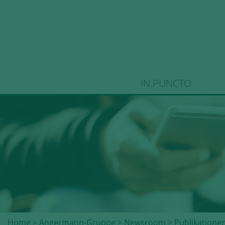
IN.PUNCTO
Home
>
Angermann-Gruppe
>
Newsroom
>
Publikatione