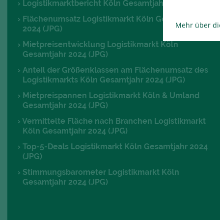
Logistikmarktbericht Köln Gesamtjahr 2024 (PDF)
Flächenumsatz Logistikmarkt Köln Gesamtjahr
Mehr über di
2024 (JPG)
Mietpreisentwicklung Logistikmarkt Köln
Gesamtjahr 2024 (JPG)
Anteil der Größenklassen am Flächenumsatz des
Logistikmarkts Köln Gesamtjahr 2024 (JPG)
Mietpreispannen Logistikmarkt Köln & Umland
Gesamtjahr 2024 (JPG)
Vermittelte Fläche nach Branchen Logistikmarkt
Köln Gesamtjahr 2024 (JPG)
Top-5-Deals Logistikmarkt Köln Gesamtjahr 2024
(JPG)
Stimmungsbarometer Logistikmarkt Köln
Gesamtjahr 2024 (JPG)