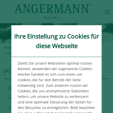
Ihre Einstellung zu Cookies für
diese Webseite
Home
>
Angermann-Gruppe
>
Newsroom
>
Publikationen
> Büromarktbericht Hamburg 3. Quartal 2018
Damit Sie unsere Webseiten optimal nutzen
können, verwenden wir sogenannte Cookies.
PUBLIKATIONEN
Hierbei handelt es sich zum einen um
Cookies, die für den Betrieb der Seite
notwendig sind. Zum anderen nutzen wir
Büromarktbericht Hamburg 3.
Cookies, die uns anonymisierte Statistiken
Quartal 2018
liefern, um unsere Website zu verbessern
und eine optimale Steuerung der Seiten für
den Besucher zu ermöglichen. Bitte beachten
05.10.2018
Hamburg Immo Publikation