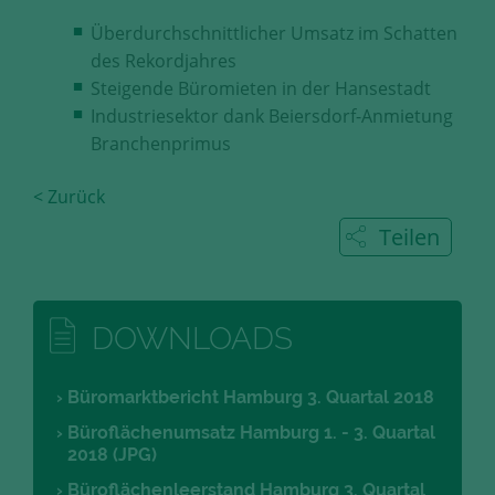
Diese Cookies erfassen anonyme
Überdurchschnittlicher Umsatz im Schatten
Statistik-Daten, wie zum Beispiel
des Rekordjahres
die Anzahl der Besucher auf den
Steigende Büromieten in der Hansestadt
Seiten, Ihren Weg durch unseren
Internetauftritt oder das Gerät, mit
Industriesektor dank Beiersdorf-Anmietung
dem die Seiten angesehen werden.
Branchenprimus
Aufgrund dieser Statistiken können
wir unseren Webauftritt immer
< Zurück
wieder für unsere Besucher
Teilen
optimieren.
Speichern und schließen
DOWNLOADS
Alle akzeptieren
Mehr über die genutzten Cookies erfahren
Büromarktbericht Hamburg 3. Quartal 2018
Büroflächenumsatz Hamburg 1. - 3. Quartal
2018 (JPG)
Büroflächenleerstand Hamburg 3. Quartal