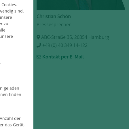
 Cookies.
twendig sind.
Christian Schön
 unsere
er zu
Pressesprecher
lle
 unsere
ABC-Straße 35, 20354 Hamburg
+49 (0) 40 349 14-122
Kontakt per E-Mail
r
en geladen
onen finden
 Anzahl der
er das Gerät,