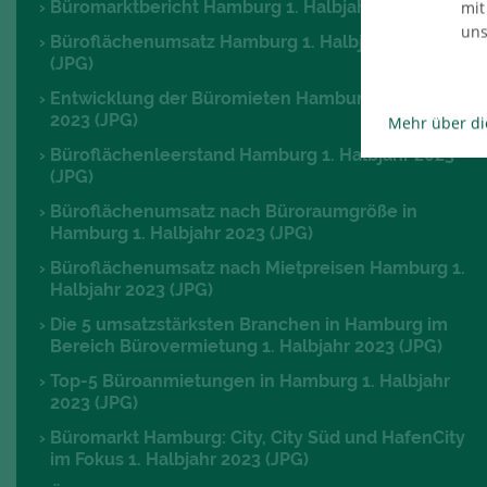
Büromarktbericht Hamburg 1. Halbjahr 2023 (PDF)
mit
uns
Büroflächenumsatz Hamburg 1. Halbjahr 2023
(JPG)
Entwicklung der Büromieten Hamburg 1. Halbjahr
2023 (JPG)
Mehr über di
Büroflächenleerstand Hamburg 1. Halbjahr 2023
(JPG)
Büroflächenumsatz nach Büroraumgröße in
Hamburg 1. Halbjahr 2023 (JPG)
Büroflächenumsatz nach Mietpreisen Hamburg 1.
Halbjahr 2023 (JPG)
Die 5 umsatzstärksten Branchen in Hamburg im
Bereich Bürovermietung 1. Halbjahr 2023 (JPG)
Top-5 Büroanmietungen in Hamburg 1. Halbjahr
2023 (JPG)
Büromarkt Hamburg: City, City Süd und HafenCity
im Fokus 1. Halbjahr 2023 (JPG)