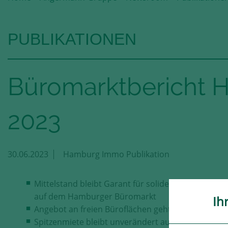
PUBLIKATIONEN
Büromarktbericht H
2023
30.06.2023
Hamburg Immo Publikation
Mittelstand bleibt Garant für solide Vermietungsle
auf dem Hamburger Büromarkt
Ih
Angebot an freien Büroflächen geht erneut zurück
Spitzenmiete bleibt unverändert auf dem Rekordn