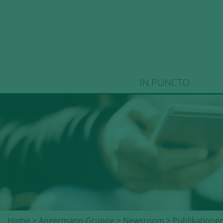
IN.PUNCTO
Home
>
Angermann-Gruppe
>
Newsroom
>
Publikatione