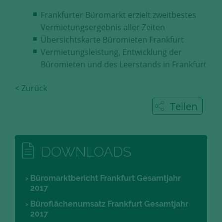
Diese Cookies erfassen anonyme
Frankfurter Büromarkt erzielt zweitbestes
Statistik-Daten, wie zum Beispiel
Vermietungsergebnis aller Zeiten
die Anzahl der Besucher auf den
Übersichtskarte Büromieten Frankfurt
Seiten, Ihren Weg durch unseren
Internetauftritt oder das Gerät, mit
Vermietungsleistung, Entwicklung der
dem die Seiten angesehen werden.
Büromieten und des Leerstands in Frankfurt
Aufgrund dieser Statistiken können
wir unseren Webauftritt immer
< Zurück
wieder für unsere Besucher
Teilen
optimieren.
Speichern und schließen
DOWNLOADS
Alle akzeptieren
Mehr über die genutzten Cookies erfahren
Büromarktbericht Frankfurt Gesamtjahr
2017
Büroflächenumsatz Frankfurt Gesamtjahr
2017