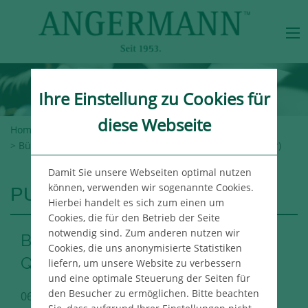
Ihre Einstellung zu Cookies für
diese Webseite
Home
>
Angermann-Gruppe
>
Newsroom
>
Publikationen
> Büromarktbericht Frankfurt 4. Quartal 2017 (Gesamtjahr)
Damit Sie unsere Webseiten optimal nutzen
können, verwenden wir sogenannte Cookies.
PUBLIKATIONEN
Hierbei handelt es sich zum einen um
Cookies, die für den Betrieb der Seite
notwendig sind. Zum anderen nutzen wir
Büromarktbericht Frankfurt 4.
Cookies, die uns anonymisierte Statistiken
Quartal 2017 (Gesamtjahr)
liefern, um unsere Website zu verbessern
und eine optimale Steuerung der Seiten für
den Besucher zu ermöglichen. Bitte beachten
06.02.2018
Frankfurt Immo Publikation