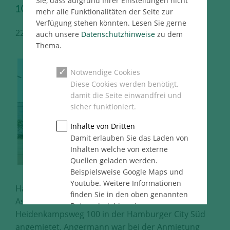
Sie, dass aufgrund Ihrer Einstellungen nicht
100
mehr alle Funktionalitäten der Seite zur
Verfügung stehen könnten. Lesen Sie gerne
22.07.2024
Hamburg Immo Pressemeldung
auch unsere
Datenschutzhinweise
zu dem
Thema.
Notwendige Cookies
Diese Cookies werden benötigt,
damit die Seite einwandfrei und
sicher funktioniert.
Inhalte von Dritten
Damit erlauben Sie das Laden von
Inhalten welche von externe
Quellen geladen werden.
Beispielsweise Google Maps und
Youtube. Weitere Informationen
Hamburg, 22.07.2024 – Die Paul Henrich KG
finden Sie in den oben genannten
Assecuranz hat ca. 144 m² Bürofläche im
Datenschutzhinweise.
Heidenkampsweg 100 in der Hamburger City Süd
Statistik
angemietet. Angermann war bei der Anmietung