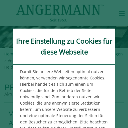
Ihre Einstellung zu Cookies für
diese Webseite
Home
>
Angermann-Gruppe
>
Newsroom
>
Pressemeldungen
> Versicherungsmakler mietet über Angermann im
Heidenkampsweg 100
Damit Sie unsere Webseiten optimal nutzen
können, verwenden wir sogenannte Cookies.
Hierbei handelt es sich zum einen um
PRESSEMELDUNGEN
Cookies, die für den Betrieb der Seite
Aktuelle Meldungen aus der Angermann Gruppe
notwendig sind. Zum anderen nutzen wir
Cookies, die uns anonymisierte Statistiken
liefern, um unsere Website zu verbessern
Versicherungsmakler mietet über
und eine optimale Steuerung der Seiten für
Angermann im Heidenkampsweg
den Besucher zu ermöglichen. Bitte beachten