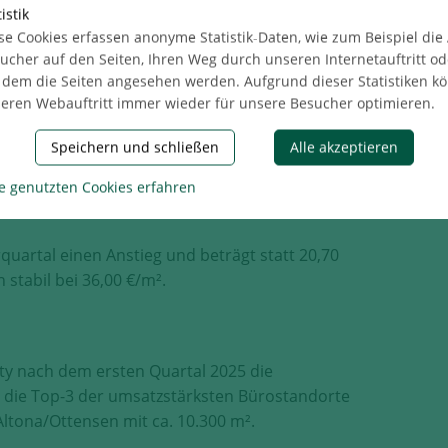
cht. Das größer werdende Flächenangebot geht
istik
se Cookies erfassen anonyme Statistik-Daten, wie zum Beispiel die
in jedem Segment einher. So ist gerade bei den
ucher auf den Seiten, Ihren Weg durch unseren Internetauftritt od
 dass sich aufgrund von Verzögerungen im Bau
 dem die Seiten angesehen werden. Aufgrund dieser Statistiken k
028 verschiebt. Im Jahresverlauf 2025 werden
eren Webauftritt immer wieder für unsere Besucher optimieren.
 sind allerdings 83 % bereits vermietet. Gerade
gsgesuche für hochwertige und moderne
Speichern und schließen
Alle akzeptieren
 einplanen“, erklärt Leon Müller.
e genutzten Cookies erfahren
uartal einen Anstieg und beträgt statt 20,70
stabil bei 36,00 €/m².
ity nach dem ersten Quartal 2025 die
n die Top-3 der umsatzstärksten Bürostandorte
Altona/Ottensen mit ca. 10.300 m².