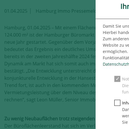
Ih
01.04.2025
Hamburg Immo Pressemeldung
Damit Sie un
Hamburg, 01.04.2025 – Mit einem Flächenumsatz von ca.
Hierbei hande
124.000 m² ist der Hamburger Büromarkt vielversprechen
Zum anderen n
neue Jahr gestartet. Gegenüber dem Vorjahreszeitraum
Website zu v
bedeutet das Ergebnis ein deutliches Umsatzplus von 49 
ermöglichen. 
bereits in der zweiten Jahreshälfte 2024 festzustellende 
Funktionalitä
Dynamik am Markt hat sich somit auch im ersten Quartal
Datenschutzh
bestätigt. „Die Entwicklung unterstreicht die positive
konjunkturelle Entwicklung in der Hansestadt. Setzt sich 
Not
Trend fort, ist auch in den kommenden Monaten mit eine
Die
fun
Vermietungsleistung über dem Niveau des Vorjahres zu
rechnen“, sagt Leon Müller, Senior Immobilienberater be
Inh
Dam
wer
Zu wenig Neubauflächen trotz steigenden Leerstands
Sie
Der Büroflächenleerstand hat sich im Verlauf des ersten 