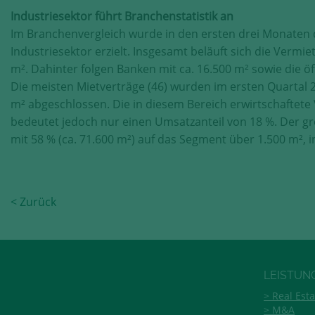
Industriesektor führt Branchenstatistik an
Im Branchenvergleich wurde in den ersten drei Monaten
Industriesektor erzielt. Insgesamt beläuft sich die Vermie
m². Dahinter folgen Banken mit ca. 16.500 m² sowie die öf
Die meisten Mietverträge (46) wurden im ersten Quartal
m² abgeschlossen. Die in diesem Bereich erwirtschaftete
bedeutet jedoch nur einen Umsatzanteil von 18 %. Der gr
mit 58 % (ca. 71.600 m²) auf das Segment über 1.500 m²,
< Zurück
LEISTUN
Real Esta
M&A