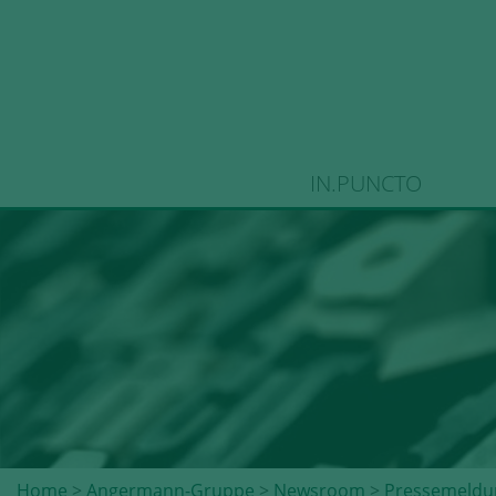
IN.PUNCTO
Home
>
Angermann-Gruppe
>
Newsroom
>
Pressemeldu