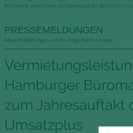
Büromarkt verzeichnet zum Jahresauftakt deutliches Ums
PRESSEMELDUNGEN
Aktuelle Meldungen aus der Angermann Gruppe
Vermietungsleistung
Hamburger Büromar
zum Jahresauftakt 
Umsatzplus