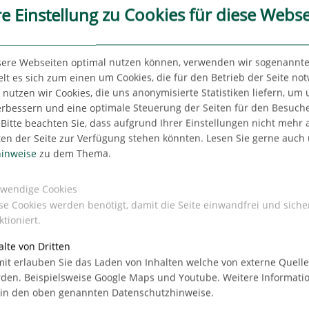
re Einstellung zu Cookies für diese Webse
sere Webseiten optimal nutzen können, verwenden wir sogenannte
lt es sich zum einen um Cookies, die für den Betrieb der Seite no
d ins
utzen wir Cookies, die uns anonymisierte Statistiken liefern, um
erbessern und eine optimale Steuerung der Seiten für den Besuch
%. Die
Bitte beachten Sie, dass aufgrund Ihrer Einstellungen nicht mehr a
höhere
ten der Seite zur Verfügung stehen könnten. Lesen Sie gerne auch
 2025
inweise
zu dem Thema.
der
wendige Cookies
r
se Cookies werden benötigt, damit die Seite einwandfrei und siche
ktioniert.
i der Angermann Real Estate Advisory AG.
alte von Dritten
it erlauben Sie das Laden von Inhalten welche von externe Quell
den. Beispielsweise Google Maps und Youtube. Weitere Informati
 in den oben genannten Datenschutzhinweise.
Quartals 2025 von ca. 656.000 m² auf ca. 693.000