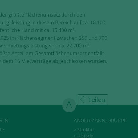
 der größte Flächenumsatz durch den
tungsleistung in diesem Bereich auf ca. 18.100
fentliche Hand mit ca. 15.400 m².
 2025 im Flächensegment zwischen 250 und 700
 Vermietungsleistung von ca. 22.700 m²
ößte Anteil am Gesamtflächenumsatz entfällt
 in dem 16 Mietverträge abgeschlossen wurden.
Teilen
GEN
ANGERMANN-GRUPPE
te
Struktur
Historie