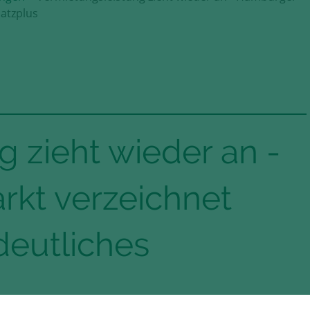
atzplus
 zieht wieder an -
kt verzeichnet
deutliches