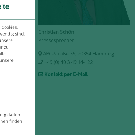
ite
 Cookies.
Christian Schön
twendig sind.
Pressesprecher
 unsere
er zu
ABC-Straße 35, 20354 Hamburg
lle
 unsere
+49 (0) 40 3 49 14-122
Kontakt per E-Mail
r
en geladen
onen finden