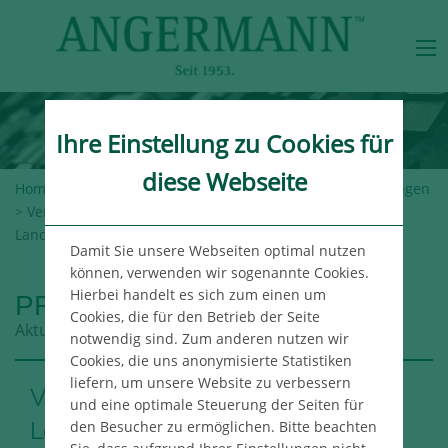
Ihre Einstellung zu Cookies für
diese Webseite
Home
>
Angermann-Gruppe
>
Newsroom
>
Pressemeldungen
> Verkauf einer Lager- und Logistikhalle in Reinshagen im
Landkreis Rostock
Damit Sie unsere Webseiten optimal nutzen
können, verwenden wir sogenannte Cookies.
Hierbei handelt es sich zum einen um
PRESSEMELDUNGEN
Cookies, die für den Betrieb der Seite
Aktuelle Meldungen aus der Angermann Gruppe
notwendig sind. Zum anderen nutzen wir
Cookies, die uns anonymisierte Statistiken
liefern, um unsere Website zu verbessern
Verkauf einer Lager- und
und eine optimale Steuerung der Seiten für
Logistikhalle in Reinshagen im
den Besucher zu ermöglichen. Bitte beachten