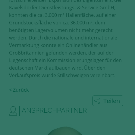
fortschreitenden Expansion des Eigentümers, der
Diese Cookies erfassen anonyme
Kavelsdorfer Dienstleistungs- & Service GmbH,
Statistik-Daten, wie zum Beispiel
konnten die ca. 3.000 m² Hallenfläche, auf einer
die Anzahl der Besucher auf den
Grundstücksfläche von ca. 36.000 m², dem
Seiten, Ihren Weg durch unseren
benötigten Lagervolumen nicht mehr gerecht
Internetauftritt oder das Gerät, mit
dem die Seiten angesehen werden.
werden. Durch die nationale und internationale
Aufgrund dieser Statistiken können
Vermarktung konnte ein Onlinehändler aus
wir unseren Webauftritt immer
Großbritannien gefunden werden, der auf der
wieder für unsere Besucher
Liegenschaft ein Kommissionierungslager für den
optimieren.
deutschen Markt aufbauen wird. Über den
Verkaufspreis wurde Stillschweigen vereinbart.
Speichern und schließen
< Zurück
Alle akzeptieren
Teilen
Mehr über die genutzten Cookies erfahren
ANSPRECHPARTNER