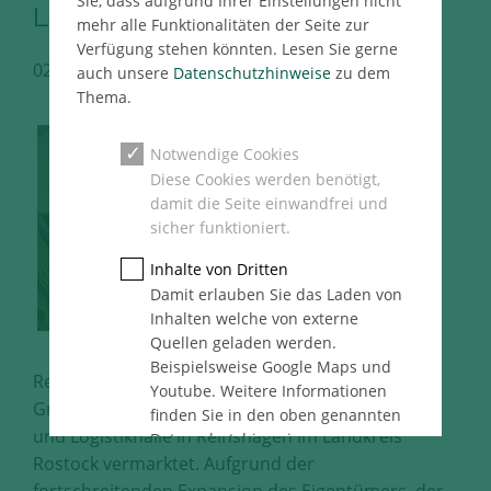
Sie, dass aufgrund Ihrer Einstellungen nicht
Landkreis Rostock
mehr alle Funktionalitäten der Seite zur
Verfügung stehen könnten. Lesen Sie gerne
02.12.2020
Immo Consult Pressemeldung
auch unsere
Datenschutzhinweise
zu dem
Thema.
Notwendige Cookies
Diese Cookies werden benötigt,
damit die Seite einwandfrei und
sicher funktioniert.
Inhalte von Dritten
Damit erlauben Sie das Laden von
Inhalten welche von externe
Quellen geladen werden.
Beispielsweise Google Maps und
Reinshagen, 02.12.2020 – Die Angermann Consult
Youtube. Weitere Informationen
GmbH hat im exklusiven Alleinauftrag eine Lager-
finden Sie in den oben genannten
und Logistikhalle in Reinshagen im Landkreis
Datenschutzhinweise.
Rostock vermarktet. Aufgrund der
Statistik