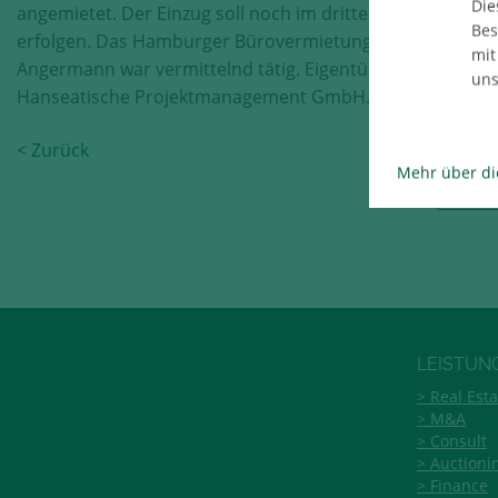
Die
angemietet. Der Einzug soll noch im dritten Quartal 2021
Bes
erfolgen. Das Hamburger Bürovermietungsteam von
mit
Angermann war vermittelnd tätig. Eigentümer ist die EHP
uns
Hanseatische Projektmanagement GmbH.
< Zurück
Mehr über di
Te
LEISTUN
Real Esta
M&A
Consult
Auctioni
Finance