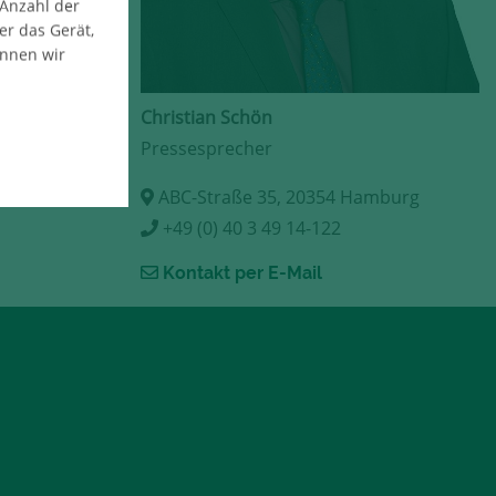
 Anzahl der
er das Gerät,
önnen wir
Christian Schön
Pressesprecher
ABC-Straße 35, 20354 Hamburg
+49 (0) 40 3 49 14-122
Kontakt per E-Mail