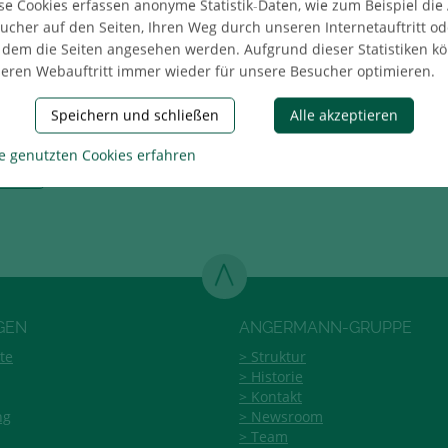
se Cookies erfassen anonyme Statistik-Daten, wie zum Beispiel die
ucher auf den Seiten, Ihren Weg durch unseren Internetauftritt od
 dem die Seiten angesehen werden. Aufgrund dieser Statistiken k
 Erste
eren Webauftritt immer wieder für unsere Besucher optimieren.
Speichern und schließen
Alle akzeptieren
e genutzten Cookies erfahren
ilen
GEN
ANGERMANN-GRUPPE
te
Struktur
Historie
Kontakt
ng
Newsroom
Team