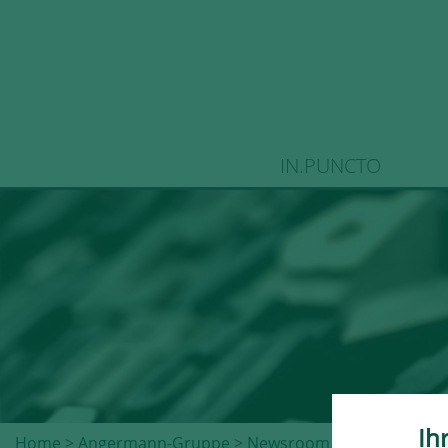
IN.PUNCTO
Ih
Home
>
Angermann-Gruppe
>
Newsroom
>
Pressemeldu