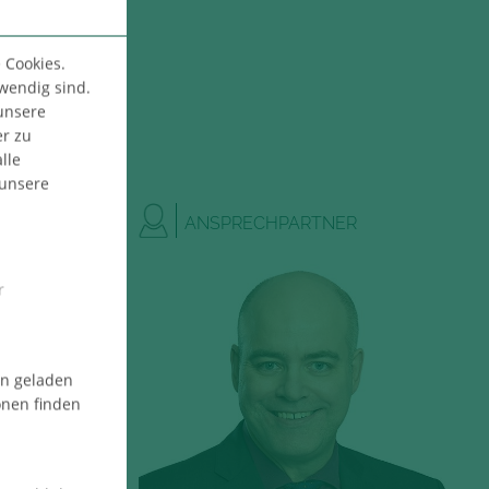
 Cookies.
twendig sind.
 unsere
er zu
lle
 unsere
ANSPRECHPARTNER
r
en geladen
onen finden