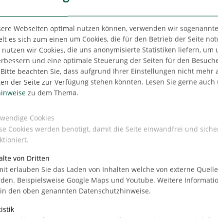
sere Webseiten optimal nutzen können, verwenden wir sogenannte
lt es sich zum einen um Cookies, die für den Betrieb der Seite no
utzen wir Cookies, die uns anonymisierte Statistiken liefern, um
erbessern und eine optimale Steuerung der Seiten für den Besuch
Bitte beachten Sie, dass aufgrund Ihrer Einstellungen nicht mehr a
ten der Seite zur Verfügung stehen könnten. Lesen Sie gerne auch
inweise
zu dem Thema.
n den
wendige Cookies
se Cookies werden benötigt, damit die Seite einwandfrei und siche
der Feldstraße
ktioniert.
alte von Dritten
it erlauben Sie das Laden von Inhalten welche von externe Quell
g
den. Beispielsweise Google Maps und Youtube. Weitere Informati
 in den oben genannten Datenschutzhinweise.
t ca.
istik
66