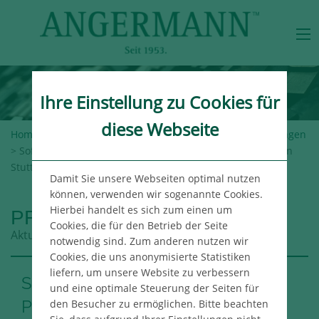
Ihre Einstellung zu Cookies für
diese Webseite
Home
>
Angermann-Gruppe
>
Newsroom
>
Pressemeldungen
> Softwareentwickler eurodata ProPep mietet Bürofläche in
Stuttgart
Damit Sie unsere Webseiten optimal nutzen
können, verwenden wir sogenannte Cookies.
Hierbei handelt es sich zum einen um
PRESSEMELDUNGEN
Cookies, die für den Betrieb der Seite
Aktuelle Meldungen aus der Angermann Gruppe
notwendig sind. Zum anderen nutzen wir
Cookies, die uns anonymisierte Statistiken
liefern, um unsere Website zu verbessern
Softwareentwickler eurodata
und eine optimale Steuerung der Seiten für
ProPep mietet Bürofläche in
den Besucher zu ermöglichen. Bitte beachten