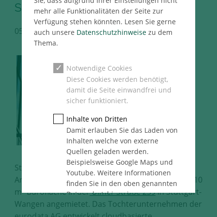
Sie, dass aufgrund Ihrer Einstellungen nicht
Stuttgart
mehr alle Funktionalitäten der Seite zur
Verfügung stehen könnten. Lesen Sie gerne
05.09.2017
Stuttgart Immo Pressemeldung
auch unsere
Datenschutzhinweise
zu dem
Thema.
Notwendige Cookies
Diese Cookies werden benötigt,
damit die Seite einwandfrei und
sicher funktioniert.
Inhalte von Dritten
Damit erlauben Sie das Laden von
Inhalten welche von externe
Quellen geladen werden.
Beispielsweise Google Maps und
Stuttgart, 05.09.2017 – Auf Vermittlung von
Youtube. Weitere Informationen
Angermann hat die eurodata ProPep GmbH ca. 310
finden Sie in den oben genannten
m² Bürofläche in der
Ulmer Straße 239
in Stuttgart-
Datenschutzhinweise.
Wangen angemietet. Das Tochterunternehmen der
Statistik
eurodata AG entwickelt cloudbasierte