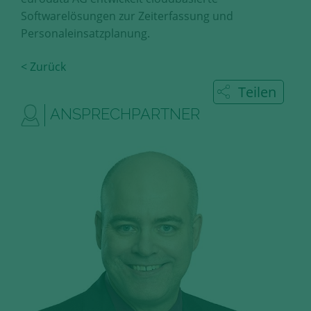
Diese Cookies erfassen anonyme
Softwarelösungen zur Zeiterfassung und
Statistik-Daten, wie zum Beispiel
Personaleinsatzplanung.
die Anzahl der Besucher auf den
Seiten, Ihren Weg durch unseren
< Zurück
Internetauftritt oder das Gerät, mit
dem die Seiten angesehen werden.
Teilen
Aufgrund dieser Statistiken können
ANSPRECHPARTNER
wir unseren Webauftritt immer
wieder für unsere Besucher
optimieren.
Speichern und schließen
Alle akzeptieren
Mehr über die genutzten Cookies erfahren