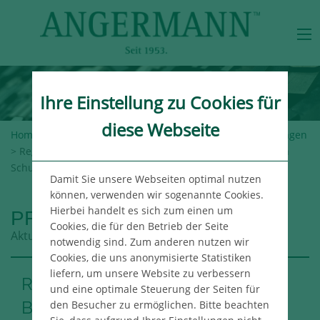
Ihre Einstellung zu Cookies für
diese Webseite
Home
>
Angermann-Gruppe
>
Newsroom
>
Pressemeldungen
> Region Hannover mietet Bürofläche für den Fachbereich
Schulen
Damit Sie unsere Webseiten optimal nutzen
können, verwenden wir sogenannte Cookies.
Hierbei handelt es sich zum einen um
PRESSEMELDUNGEN
Cookies, die für den Betrieb der Seite
Aktuelle Meldungen aus der Angermann Gruppe
notwendig sind. Zum anderen nutzen wir
Cookies, die uns anonymisierte Statistiken
liefern, um unsere Website zu verbessern
Region Hannover mietet
und eine optimale Steuerung der Seiten für
Bürofläche für den Fachbereich
den Besucher zu ermöglichen. Bitte beachten