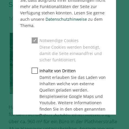
Sie, dass aufgrund Ihrer Einstellungen nicht
Schulen
mehr alle Funktionalitäten der Seite zur
Verfügung stehen könnten. Lesen Sie gerne
14.11.2023
Hannover Immo Pressemeldung
auch unsere
Datenschutzhinweise
zu dem
Thema.
Notwendige Cookies
Diese Cookies werden benötigt,
damit die Seite einwandfrei und
sicher funktioniert.
Inhalte von Dritten
Damit erlauben Sie das Laden von
Inhalten welche von externe
Quellen geladen werden.
Beispielsweise Google Maps und
Youtube. Weitere Informationen
Hannover, 14.11.2023 – Die Region Hannover hat
finden Sie in den oben genannten
für den Fachbereich Schulen einen Mietvertrag
Datenschutzhinweise.
über ca. 960 m² für ein Büro in der Plathnerstraße
Statistik
3A in Hannover unterschrieben. Angermann war