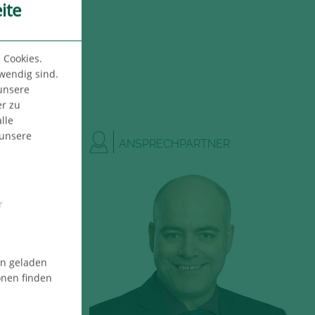
ite
 Cookies.
twendig sind.
 unsere
er zu
lle
 unsere
ANSPRECHPARTNER
r
en geladen
onen finden