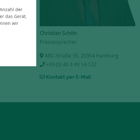
 Anzahl der
er das Gerät,
önnen wir
Christian Schön
Pressesprecher
ABC-Straße 35, 20354 Hamburg
+49 (0) 40 3 49 14-122
Kontakt per E-Mail