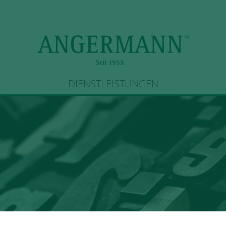
DIENSTLEISTUNGEN
ngen
> Potentia Nexus mietet über Angermann Büro in