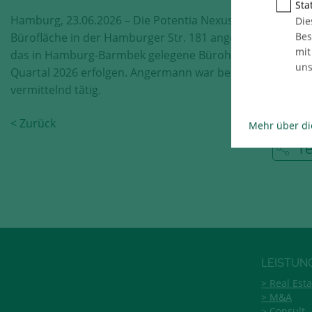
Stat
Hamburg, 23.06.2026 – Die Potentia Nexus GmbH hat ca.
Die
Bes
Bürofläche in der Hamburger Str. 181 angemietet. Der Ei
mit
das in Hamburg-Barmbek gelegene Bürohaus soll im drit
uns
Quartal 2026 erfolgen. Angermann war bei der Anmietun
vermittelnd tätig.
< Zurück
Mehr über di
Te
LEISTUN
Real Esta
M&A
Consult