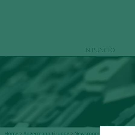
IN.PUNCTO
Home
>
Angermann-Gruppe
>
Newsroom
>
Pressemeldu