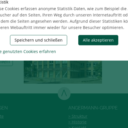
istik
 530 m²
se Cookies erfassen anonyme Statistik-Daten, wie zum Beispiel die
ucher auf den Seiten, Ihren Weg durch unseren Internetauftritt od
nzug in
 dem die Seiten angesehen werden. Aufgrund dieser Statistiken k
ten
eren Webauftritt immer wieder für unsere Besucher optimieren.
g
Speichern und schließen
Alle akzeptieren
e genutzten Cookies erfahren
ilen
GEN
ANGERMANN-GRUPPE
te
Struktur
Historie
Kontakt