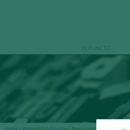
IN.PUNCTO
Home
>
Angermann-Gruppe
>
Newsroom
>
Pressemeldu