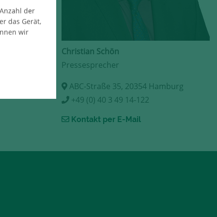
 Anzahl der
er das Gerät,
önnen wir
Christian Schön
Pressesprecher
ABC-Straße 35, 20354 Hamburg
+49 (0) 40 3 49 14-122
Kontakt per E-Mail