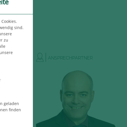
ite
 Cookies.
twendig sind.
 unsere
er zu
lle
 unsere
ANSPRECHPARTNER
r
en geladen
onen finden