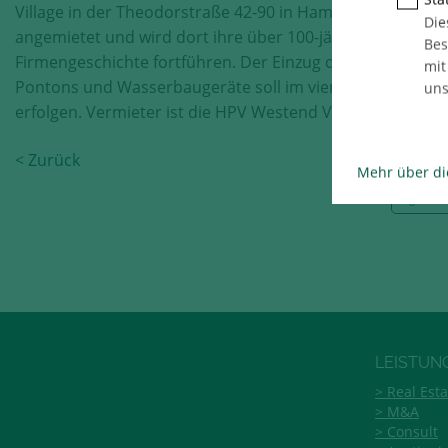
Village in der Theodorstraße 42-90 in Hamburg-Bahrenfe
Die
angemietet und wird dort ihre über 100-jährige
Bes
Firmengeschichte fortführen. Der Einzug des Vermieters 
mit
Pontons und Wasserbaugeräte soll im vierten Quartal 20
uns
erfolgen. Vermieter ist die HPV Westend Village GbR.
< Zurück
Mehr über di
Te
LEISTUN
Real Esta
M&A
Consult