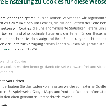
re Einstellung zu Cookies für diese Webse
sere Webseiten optimal nutzen können, verwenden wir sogenannte
lt es sich zum einen um Cookies, die für den Betrieb der Seite no
utzen wir Cookies, die uns anonymisierte Statistiken liefern, um
erbessern und eine optimale Steuerung der Seiten für den Besuch
Bitte beachten Sie, dass aufgrund Ihrer Einstellungen nicht mehr a
ten der Seite zur Verfügung stehen könnten. Lesen Sie gerne auch
m Westend Village
inweise
zu dem Thema.
wendige Cookies
feld
se Cookies werden benötigt, damit die Seite einwandfrei und siche
ktioniert.
alte von Dritten
it erlauben Sie das Laden von Inhalten welche von externe Quell
den. Beispielsweise Google Maps und Youtube. Weitere Informati
 in den oben genannten Datenschutzhinweise.
estend
istik