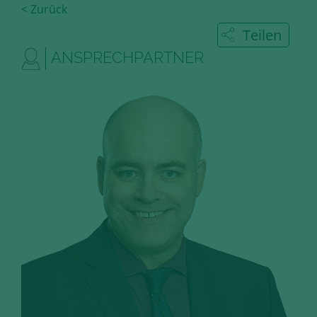
< Zurück
Diese Cookies erfassen anonyme
Statistik-Daten, wie zum Beispiel
Teilen
die Anzahl der Besucher auf den
ANSPRECHPARTNER
Seiten, Ihren Weg durch unseren
Internetauftritt oder das Gerät, mit
dem die Seiten angesehen werden.
Aufgrund dieser Statistiken können
wir unseren Webauftritt immer
wieder für unsere Besucher
optimieren.
Speichern und schließen
Alle akzeptieren
Mehr über die genutzten Cookies erfahren