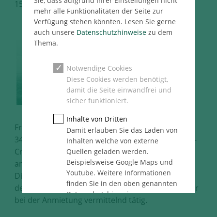
Sie, dass aufgrund Ihrer Einstellungen nicht
15.09.2023
Frankfurt Immo Pressemeldung
mehr alle Funktionalitäten der Seite zur
Verfügung stehen könnten. Lesen Sie gerne
auch unsere
Datenschutzhinweise
zu dem
Thema.
Notwendige Cookies
Diese Cookies werden benötigt,
damit die Seite einwandfrei und
sicher funktioniert.
Inhalte von Dritten
Frankfurt, 15.09.2023 – Die KM.ON GmbH hat ca.
Damit erlauben Sie das Laden von
340 m² Bürofläche im „Colosseo“ am Walther-von-
Inhalten welche von externe
Cronberg-Platz 2-18 in Frankfurt am Main
Quellen geladen werden.
Beispielsweise Google Maps und
angemietet. Der Einzug des Anbieters für
Youtube. Weitere Informationen
Digitalisierung in der Textilindustrie ist im Verlauf
finden Sie in den oben genannten
des zweiten Quartals 2023 erfolgt. Angermann war
Datenschutzhinweise.
bei der Anmietung vermittelnd tätig.
Statistik