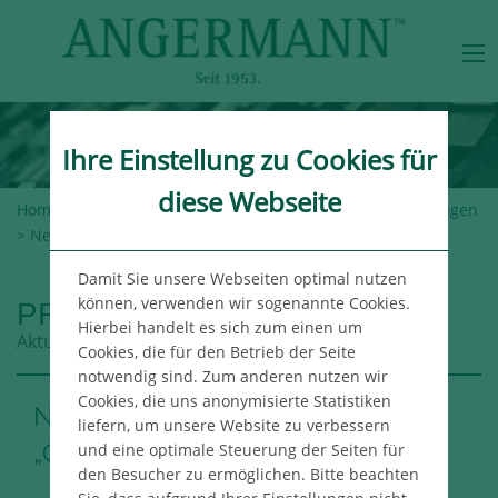
Ihre Einstellung zu Cookies für
diese Webseite
Home
>
Angermann-Gruppe
>
Newsroom
>
Pressemeldungen
> Neuer Büromieter für das „Colosseo“ in Frankfurt
Damit Sie unsere Webseiten optimal nutzen
können, verwenden wir sogenannte Cookies.
PRESSEMELDUNGEN
Hierbei handelt es sich zum einen um
Aktuelle Meldungen aus der Angermann Gruppe
Cookies, die für den Betrieb der Seite
notwendig sind. Zum anderen nutzen wir
Cookies, die uns anonymisierte Statistiken
Neuer Büromieter für das
liefern, um unsere Website zu verbessern
„Colosseo“ in Frankfurt
und eine optimale Steuerung der Seiten für
den Besucher zu ermöglichen. Bitte beachten