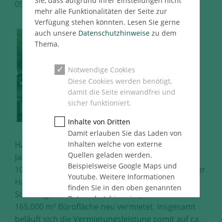
Sie, dass aufgrund Ihrer Einstellungen nicht
05.07.2018
Hamburg Immo Pressemeldung
mehr alle Funktionalitäten der Seite zur
Verfügung stehen könnten. Lesen Sie gerne
auch unsere
Datenschutzhinweise
zu dem
Thema.
Notwendige Cookies
Diese Cookies werden benötigt,
damit die Seite einwandfrei und
sicher funktioniert.
Inhalte von Dritten
Damit erlauben Sie das Laden von
Inhalten welche von externe
Hamburg, 05.07.2018 – Nach verhaltenem
Quellen geladen werden.
Jahresauftakt, mit einem Flächenumsatz von ca.
Beispielsweise Google Maps und
104.000 m² in den ersten drei Monaten, kommt der
Youtube. Weitere Informationen
Hamburger Büromarkt 2018 immer mehr in
finden Sie in den oben genannten
Schwung. So wurden im zweiten Quartal ca.
Datenschutzhinweise.
165.000 m² Bürofläche neu vermietet. Insgesamt
Statistik
beläuft sich die
Vermietungsleistung
somit auf ca.