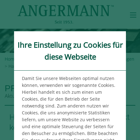
Ihre Einstellung zu Cookies für
diese Webseite
Home
>
Angermann-Gruppe
>
Newsroom
>
Pressemeldungen
> Hamburger Bürovermietungsmarkt kommt in Schwung
Damit Sie unsere Webseiten optimal nutzen
können, verwenden wir sogenannte Cookies.
PRESSEMELDUNGEN
Hierbei handelt es sich zum einen um
Aktuelle Meldungen aus der Angermann Gruppe
Cookies, die für den Betrieb der Seite
notwendig sind. Zum anderen nutzen wir
Cookies, die uns anonymisierte Statistiken
Hamburger Bürovermietungsmarkt
liefern, um unsere Website zu verbessern
kommt in Schwung
und eine optimale Steuerung der Seiten für
den Besucher zu ermöglichen. Bitte beachten