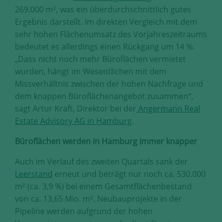
Diese Cookies erfassen anonyme
269.000 m², was ein überdurchschnittlich gutes
Statistik-Daten, wie zum Beispiel
Ergebnis darstellt. Im direkten Vergleich mit dem
die Anzahl der Besucher auf den
sehr hohen Flächenumsatz des Vorjahreszeitraums
Seiten, Ihren Weg durch unseren
bedeutet es allerdings einen Rückgang um 14 %.
Internetauftritt oder das Gerät, mit
„Dass nicht noch mehr Büroflächen vermietet
dem die Seiten angesehen werden.
wurden, hängt im Wesentlichen mit dem
Aufgrund dieser Statistiken können
wir unseren Webauftritt immer
Missverhältnis zwischen der hohen Nachfrage und
wieder für unsere Besucher
dem knappen Büroflächenangebot zusammen“,
optimieren.
sagt Artur Kraft, Direktor bei der
Angermann Real
Estate Advisory AG in Hamburg
.
Speichern und schließen
Büroflächen werden in Hamburg immer knapper
Alle akzeptieren
Auch im Verlauf des zweiten Quartals sank der
Mehr über die genutzten Cookies erfahren
Leerstand
erneut und beträgt nur noch ca. 530.000
m² (ca. 3,9 %) bei einem Gesamtflächenbestand
von ca. 13,65 Mio. m². Neubauprojekte in der
Pipeline werden aufgrund der hohen