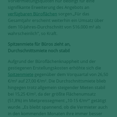
Vorvermietungsquoten nur bedingt für eine
signifikante Erweiterung des Angebots an
verfügbaren Büroflächen
sorgen.
„Für das
Gesamtjahr erscheint weiterhin ein Umsatz über
dem 10-Jahres-Durchschnitt von 516.000 m² als
wahrscheinlich“, so Kraft.
Spitzenmiete für Büros zieht an,
Durchschnittsmiete noch stabil
Aufgrund der Büroflächenknappheit und der
gestiegenen Erstellungskosten erhöhte sich die
Spitzenmiete
gegenüber dem Vorquartal von 26,50
€/m² auf 27,00 €/m². Die Durchschnittsmiete blieb
hingegen trotz allgemein steigender Mieten stabil
bei 15,25 €/m², da der größte Flächenumsatz
(51,8%) im Mietpreissegment „10-15 €/m²“ getätigt
wurde. „Es bleibt spannend, ob die Vermieter auch
in den kommenden Monaten ihre immer besser