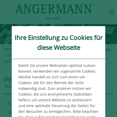
Ihre Einstellung zu Cookies für
diese Webseite
Home
>
Angermann-Gruppe
>
Newsroom
>
Pressemeldungen
> EARLYREAL mietet über Angermann Büro in Hamburg-
Altstadt
Damit Sie unsere Webseiten optimal nutzen
können, verwenden wir sogenannte Cookies.
Hierbei handelt es sich zum einen um
PRESSEMELDUNGEN
Cookies, die für den Betrieb der Seite
Aktuelle Meldungen aus der Angermann Gruppe
notwendig sind. Zum anderen nutzen wir
Cookies, die uns anonymisierte Statistiken
liefern, um unsere Website zu verbessern
EARLYREAL mietet über
und eine optimale Steuerung der Seiten für
Angermann Büro in Hamburg-
den Besucher zu ermöglichen. Bitte beachten