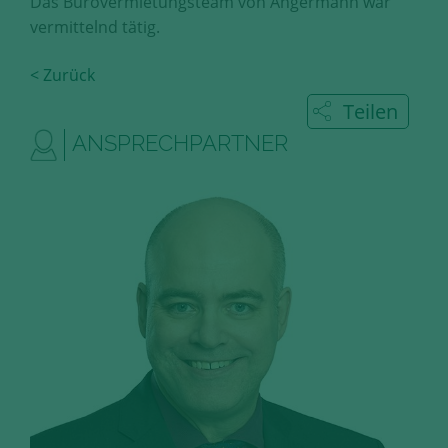
Das Bürovermietungsteam von Angermann war
Diese Cookies erfassen anonyme
vermittelnd tätig.
Statistik-Daten, wie zum Beispiel
die Anzahl der Besucher auf den
< Zurück
Seiten, Ihren Weg durch unseren
Internetauftritt oder das Gerät, mit
Teilen
dem die Seiten angesehen werden.
ANSPRECHPARTNER
Aufgrund dieser Statistiken können
wir unseren Webauftritt immer
wieder für unsere Besucher
optimieren.
Speichern und schließen
Alle akzeptieren
Mehr über die genutzten Cookies erfahren