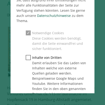
Sie, dass aufgrund Ihrer Einstellungen nicht
Altstadt
mehr alle Funktionalitäten der Seite zur
Verfügung stehen könnten. Lesen Sie gerne
06.12.2022
Hamburg Immo Pressemeldung
auch unsere
Datenschutzhinweise
zu dem
Thema.
Notwendige Cookies
Diese Cookies werden benötigt,
damit die Seite einwandfrei und
sicher funktioniert.
Inhalte von Dritten
Damit erlauben Sie das Laden von
Inhalten welche von externe
Quellen geladen werden.
Beispielsweise Google Maps und
Youtube. Weitere Informationen
Hamburg, 06.12.2022 – Die EARLYREAL Real Estate
finden Sie in den oben genannten
Ventures GmbH hat ca. 115 m² Bürofläche im
Datenschutzhinweise.
Hopfensack 19 in Hamburg-Altstadt angemietet.
Statistik