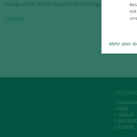
Einzug soll im dritten Quartal 2024 erfolgen.
Bes
mit
uns
< Zurück
Te
Mehr über di
LEISTUN
Real Esta
M&A
Consult
Auctioni
Finance