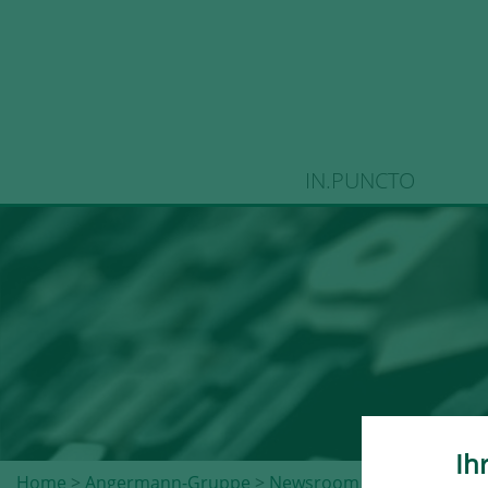
IN.PUNCTO
Ih
Home
>
Angermann-Gruppe
>
Newsroom
>
Pressemeldu