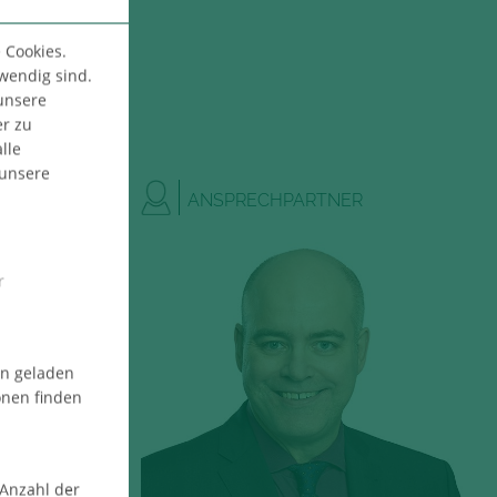
 Cookies.
twendig sind.
 unsere
er zu
lle
 unsere
ANSPRECHPARTNER
r
en geladen
onen finden
 Anzahl der