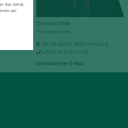
er das Gerät,
önnen wir
Christian Schön
Pressesprecher
ABC-Straße 35, 20354 Hamburg
+49 (0) 40 3 49 14-122
Kontakt per E-Mail