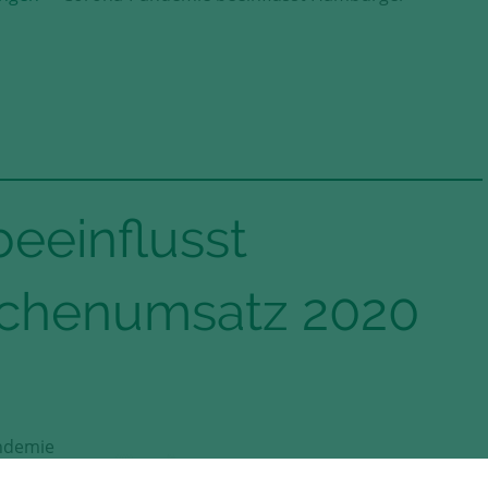
eeinflusst
ächenumsatz 2020
andemie
„Viele