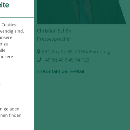
ite
 Cookies.
Christian Schön
twendig sind.
 unsere
Pressesprecher
er zu
lle
ABC-Straße 35, 20354 Hamburg
 unsere
+49 (0) 40 3 49 14-122
Kontakt per E-Mail
r
en geladen
onen finden