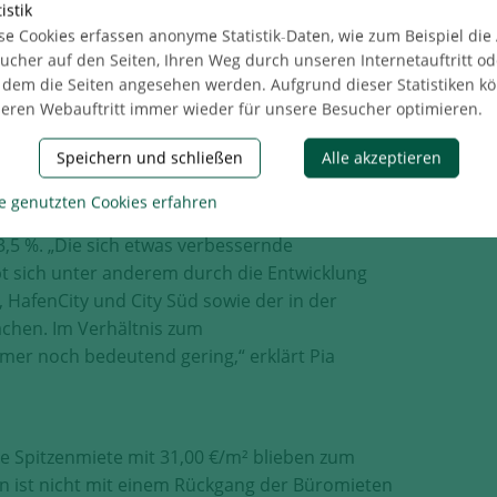
e wieder spürbar erhöht haben und trotz
istik
attfinden. Spätestens ab dem zweiten Halbjahr
se Cookies erfassen anonyme Statistik-Daten, wie zum Beispiel die
nd im besten Fall ein Ende der Pandemie, vor
ucher auf den Seiten, Ihren Weg durch unseren Internetauftritt od
 dem die Seiten angesehen werden. Aufgrund dieser Statistiken k
ehbar sein“, so Pia Baguhn.
eren Webauftritt immer wieder für unsere Besucher optimieren.
Speichern und schließen
Alle akzeptieren
vergangenen Jahren stetig weiter ausdünnte,
 Richtung. Verglichen mit dem dritten Quartal
e genutzten Cookies erfahren
000 m² sehr moderat auf ca. 485.000 m². Dies
3,5 %. „Die sich etwas verbessernde
bt sich unter anderem durch die Entwicklung
HafenCity und City Süd sowie der in der
chen. Im Verhältnis zum
er noch bedeutend gering,“ erklärt Pia
ie Spitzenmiete mit 31,00 €/m² blieben zum
n ist nicht mit einem Rückgang der Büromieten