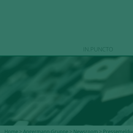
IN.PUNCTO
Home
>
Angermann-Gruppe
>
Newsroom
>
Pressemeldu