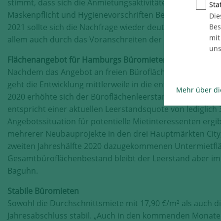
stimmt, dass sich die Anmietungsaktivitäten mittlerweil
Stat
Maskenpflicht und Hygienevorschriften Besichtigungen st
Die
2021 sollte sich die Nachfrage wieder deutlich erhöhen u
Bes
mit
allem auch durch das Voranschreiten der Impfungen, abs
uns
Flächenangebot für Hamburgs Büromieter nimmt zu
Nachdem das Angebot an freien Büroflächen sich in den 
geht die Entwicklung mittlerweile in die entgegengesetzte
Mehr über di
2020 erhöhte sich der Büroflächenleerstand von ca. 460.
entspricht einer aktuellen Leerstandsquote von lediglich 
Angebotssituation für potentielle Mietinteressenten ergi
mehrerer Neubauprojekte in den drei Hauptmärkten City, 
zweiten Jahreshälfte 2020 dazugekommenen Untermietflä
Gesamtbüroflächenbestand bleibt der Leerstand aber imm
Baguhn.
Stabile Büromieten
Sowohl die Durchschnittsmiete mit 17,90 €/m² als auch d
Jahresabschluss stabil. „Auch in den kommenden Monate