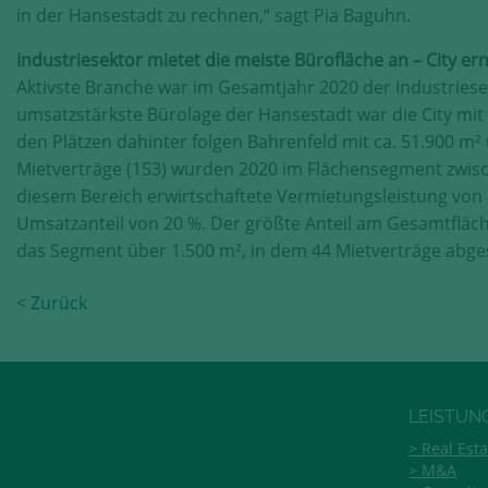
in der Hansestadt zu rechnen,“ sagt Pia Baguhn.
Industriesektor mietet die meiste Bürofläche an – City e
Aktivste Branche war im Gesamtjahr 2020 der Industriese
umsatzstärkste Bürolage der Hansestadt war die City mit
den Plätzen dahinter folgen Bahrenfeld mit ca. 51.900 m² 
Mietverträge (153) wurden 2020 im Flächensegment zwisc
diesem Bereich erwirtschaftete Vermietungsleistung von
Umsatzanteil von 20 %. Der größte Anteil am Gesamtfläche
das Segment über 1.500 m², in dem 44 Mietverträge abg
< Zurück
LEISTUN
Real Esta
M&A