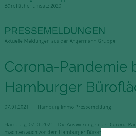
Büroflächenumsatz 2020
PRESSEMELDUNGEN
Aktuelle Meldungen aus der Angermann Gruppe
Corona-Pandemie b
Hamburger Bürofl
07.01.2021
Hamburg Immo Pressemeldung
Hamburg, 07.01.2021 – Die Auswirkungen der Corona-P
machten auch vor dem Hamburger Büromarkt nicht Halt. 