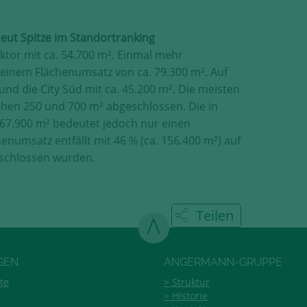
rneut Spitze im Standortranking
ktor mit ca. 54.700 m². Einmal mehr
 einem Flächenumsatz von ca. 79.300 m². Auf
und die City Süd mit ca. 45.200 m². Die meisten
hen 250 und 700 m² abgeschlossen. Die in
 67.900 m² bedeutet jedoch nur einen
numsatz entfällt mit 46 % (ca. 156.400 m²) auf
eschlossen wurden.
Teilen
GEN
ANGERMANN-GRUPPE
te
Struktur
Historie