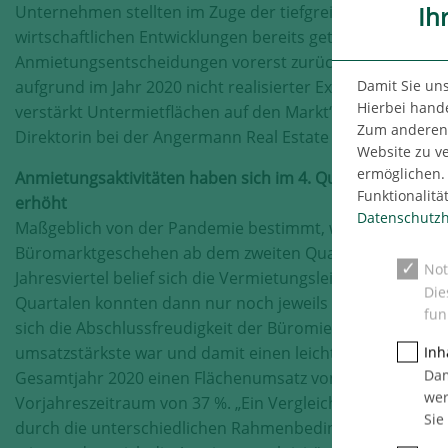
Ih
Unternehmen stellten im Zuge der tiefgreifenden
wirtschaftlichen Entwicklungen bereits getroffene
Anmietungsentscheidungen vorerst zurück. Auch kamen
Damit Sie un
aufgrund im Jahr 2020 nicht realisierter Expansionspläne
Hierbei hande
verstärkt Untermietflächen auf den Markt“, erklärt Pia B
Zum anderen n
Direktorin bei der Angermann Real Estate Advisory AG.
Website zu v
ermöglichen. 
Anmietungsaktivitäten haben sich im 4. Quartal wieder le
Funktionalitä
erhöht
Datenschutzh
Maßgeblich von der Pandemie bestimmt, wurde das Ha
Büromarktgeschehen ab dem zweiten Quartal 2020. Im e
Not
Jahresviertel belief sich die Vermietungsleistung noch au
Die
Quartalen konnten dann nur noch jeweils ca. 71.000 m² 
fun
sich die Abschlussfreudigkeit der Büromieter wieder, soda
umsatzstärkste war und damit einen leichten Aufschwung z
Inh
Dam
Gesamtjahr 2020 einen Flächenumsatz von ca. 340.000 
wer
Vorjahreszeitraum von 37 %. „Ein Vergleich mit den deutl
Sie
durch die unterschiedlichen Rahmenbedingungen allerdin