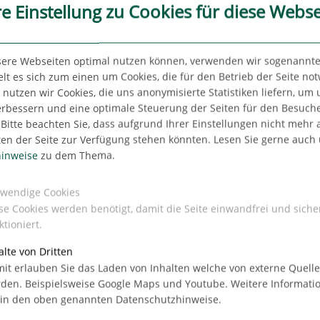
re Einstellung zu Cookies für diese Webse
sere Webseiten optimal nutzen können, verwenden wir sogenannte
lt es sich zum einen um Cookies, die für den Betrieb der Seite no
aguhn,
utzen wir Cookies, die uns anonymisierte Statistiken liefern, um
erbessern und eine optimale Steuerung der Seiten für den Besuch
Bitte beachten Sie, dass aufgrund Ihrer Einstellungen nicht mehr a
icht
ten der Seite zur Verfügung stehen könnten. Lesen Sie gerne auch
inweise
zu dem Thema.
mburger
rsten
wendige Cookies
f ca. 98.000 m². In den darauffolgenden beiden
se Cookies werden benötigt, damit die Seite einwandfrei und siche
neu vermietet werden. Zum Jahresende steigerte
ktioniert.
ss das vierte Quartal mit ca. 100.000 m² das
eigt. Insgesamt ergibt dies für das
alte von Dritten
it erlauben Sie das Laden von Inhalten welche von externe Quell
m² und einen Umsatzrückgang gegenüber dem
den. Beispielsweise Google Maps und Youtube. Weitere Informati
ich umsatzstärkeren Vorjahren ist bedingt
 in den oben genannten Datenschutzhinweise.
gs wenig aussagekräftig. Optimistisch für 2021