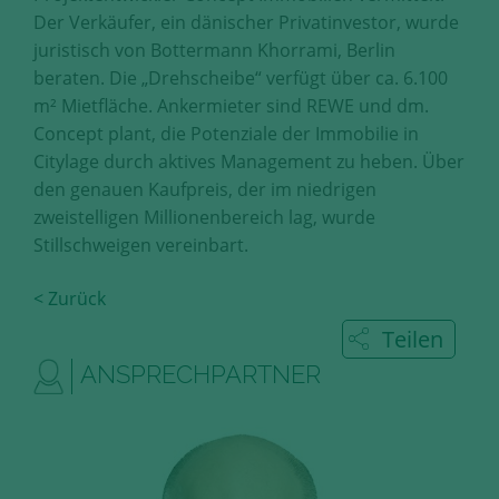
Diese Cookies erfassen anonyme
Der Verkäufer, ein dänischer Privatinvestor, wurde
Statistik-Daten, wie zum Beispiel
juristisch von Bottermann Khorrami, Berlin
die Anzahl der Besucher auf den
beraten. Die „Drehscheibe“ verfügt über ca. 6.100
Seiten, Ihren Weg durch unseren
m² Mietfläche. Ankermieter sind REWE und dm.
Internetauftritt oder das Gerät, mit
Concept plant, die Potenziale der Immobilie in
dem die Seiten angesehen werden.
Citylage durch aktives Management zu heben. Über
Aufgrund dieser Statistiken können
wir unseren Webauftritt immer
den genauen Kaufpreis, der im niedrigen
wieder für unsere Besucher
zweistelligen Millionenbereich lag, wurde
optimieren.
Stillschweigen vereinbart.
Speichern und schließen
< Zurück
Teilen
Alle akzeptieren
ANSPRECHPARTNER
Mehr über die genutzten Cookies erfahren