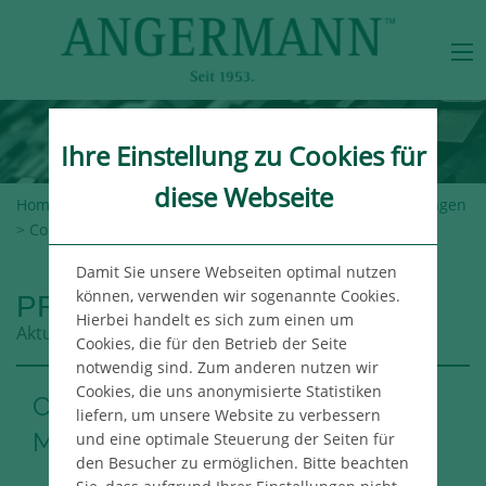
Ihre Einstellung zu Cookies für
diese Webseite
Home
>
Angermann-Gruppe
>
Newsroom
>
Pressemeldungen
> Concept erwirbt Drehscheibe in Mühlacker
Damit Sie unsere Webseiten optimal nutzen
können, verwenden wir sogenannte Cookies.
PRESSEMELDUNGEN
Hierbei handelt es sich zum einen um
Aktuelle Meldungen aus der Angermann Gruppe
Cookies, die für den Betrieb der Seite
notwendig sind. Zum anderen nutzen wir
Cookies, die uns anonymisierte Statistiken
Concept erwirbt Drehscheibe in
liefern, um unsere Website zu verbessern
Mühlacker
und eine optimale Steuerung der Seiten für
den Besucher zu ermöglichen. Bitte beachten