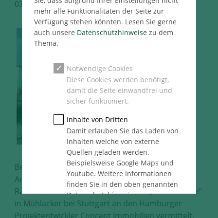
Sie, dass aufgrund Ihrer Einstellungen nicht
07.06.2018
Berlin Immo Pressemeldung
mehr alle Funktionalitäten der Seite zur
Verfügung stehen könnten. Lesen Sie gerne
auch unsere
Datenschutzhinweise
zu dem
Thema.
Notwendige Cookies
Diese Cookies werden benötigt,
damit die Seite einwandfrei und
sicher funktioniert.
Inhalte von Dritten
Damit erlauben Sie das Laden von
Inhalten welche von externe
Quellen geladen werden.
Beispielsweise Google Maps und
Berlin, 30.05.2018 – Das Berliner Team der
Youtube. Weitere Informationen
Angermann Investment Advisory AG hat im
finden Sie in den oben genannten
Rahmen eines Exklusivmandates die „Drehscheibe“
Datenschutzhinweise.
in Mühlacker bei Stuttgart an den Hamburger
Statistik
Projektentwickler Concept Immobilien vermittelt.