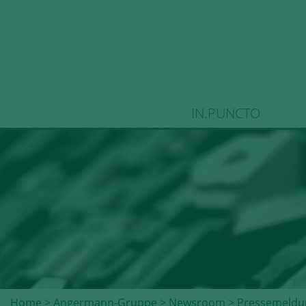
IN.PUNCTO
Home
>
Angermann-Gruppe
>
Newsroom
>
Pressemeldu