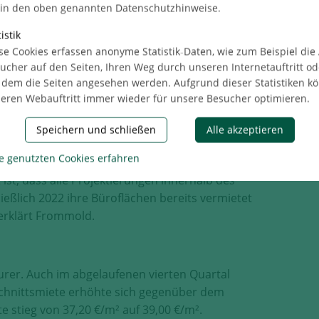
 in den oben genannten Datenschutzhinweise.
us
istik
se Cookies erfassen anonyme Statistik-Daten, wie zum Beispiel die
 Berlin nach jedem Quartal auf einen neuen
ucher auf den Seiten, Ihren Weg durch unseren Internetauftritt od
els 2019 verringerte sich das Angebot an freien
 dem die Seiten angesehen werden. Aufgrund dieser Statistiken k
m Gesamtflächenbestand von 23,4 Mio. m²
eren Webauftritt immer wieder für unsere Besucher optimieren.
nd der fehlenden Alternativen im
 entstehende Neubauprojekte aus. „Bis 2024
Speichern und schließen
Alle akzeptieren
hen Effekt dies auf die Angebotssituation auf
e genutzten Cookies erfahren
ch verschlechternden wirtschaftlichen Situation
ist, dass alle Projektierungen innerhalb des
ließlich 2022 ihre Büroflächen bereits vermietet
erklärt Frommold.
urer. Auch im abgelaufenen vierten Quartal
hschnittsmiete erhöhte sich gegenüber dem
e stieg von 37,20 €/m² auf 39,00 €/m².