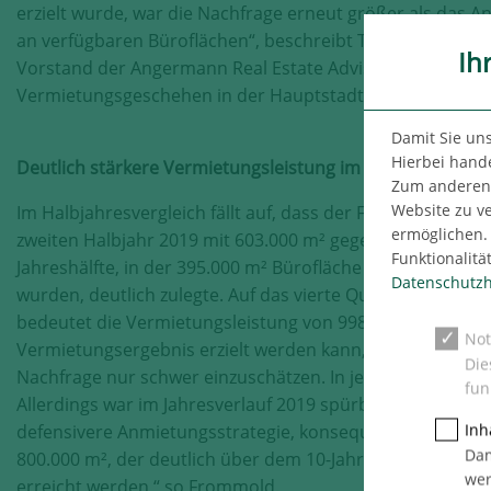
erzielt wurde, war die Nachfrage erneut größer als das A
an verfügbaren Büroflächen“, beschreibt Tibor Frommold
Ih
Vorstand der Angermann Real Estate Advisory AG, das
Vermietungsgeschehen in der Hauptstadt 2019.
Damit Sie un
Hierbei hande
Deutlich stärkere Vermietungsleistung im zweiten Halbja
Zum anderen n
Website zu v
Im Halbjahresvergleich fällt auf, dass der Flächenumsatz 
ermöglichen. 
zweiten Halbjahr 2019 mit 603.000 m² gegenüber der ers
Funktionalitä
Jahreshälfte, in der 395.000 m² Bürofläche neu vermietet
Datenschutzh
wurden, deutlich zulegte. Auf das vierte Quartal entfalle
bedeutet die Vermietungsleistung von 998.000 m² ein Plu
Not
Vermietungsergebnis erzielt werden kann, ist aufgrund 
Die
Nachfrage nur schwer einzuschätzen. In jedem Fall sin
fun
Allerdings war im Jahresverlauf 2019 spürbar, dass nicht
Inh
defensivere Anmietungsstrategie, konsequent umgesetzt
Dam
800.000 m², der deutlich über dem 10-Jahres-Durchschnitt v
wer
erreicht werden,“ so Frommold.