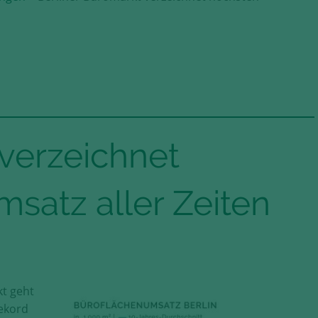
 verzeichnet
satz aller Zeiten
kt geht
ekord