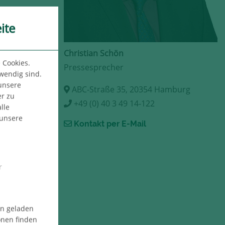
ite
Christian Schön
 Cookies.
Pressesprecher
twendig sind.
 unsere
ABC-Straße 35, 20354 Hamburg
er zu
+49 (0) 40 3 49 14-122
lle
 unsere
Kontakt per E-Mail
r
en geladen
onen finden