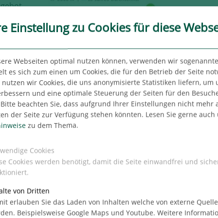
ngebot
,
re Einstellung zu Cookies für diese Webse
sere Webseiten optimal nutzen können, verwenden wir sogenannte
lt es sich zum einen um Cookies, die für den Betrieb der Seite no
hr
utzen wir Cookies, die uns anonymisierte Statistiken liefern, um
erbessern und eine optimale Steuerung der Seiten für den Besuch
im
Bitte beachten Sie, dass aufgrund Ihrer Einstellungen nicht mehr a
ten
ten der Seite zur Verfügung stehen könnten. Lesen Sie gerne auch
inweise
zu dem Thema.
n hierbei 303.000 m². Verglichen mit dem Vorjahr
s von 19 %. „Ob 2020 ein ähnlich hohes
wendige Cookies
des Missverhältnisses zwischen Angebot und
se Cookies werden benötigt, damit die Seite einwandfrei und siche
d genügend Großgesuche im Markt vorhanden.
ktioniert.
 jedes Großgesuch, bedingt durch eine
alte von Dritten
 wurde. Ein Flächenumsatz von mindestens
it erlauben Sie das Laden von Inhalten welche von externe Quell
on 715.000 m² liegt, sollte auf jeden Fall
den. Beispielsweise Google Maps und Youtube. Weitere Informati