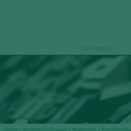
IN.PUNCTO
Home
>
Angermann-Gruppe
>
Newsroom
>
Pressemeldu