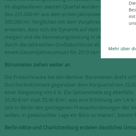
Die
Im abgelaufenen zweiten Quartal wurden in Berlin 164.0
Bes
den 231.000 m² aus dem ersten Jahresviertel ergibt sic
mit
395.000 m². Verglichen mit dem Vorjahreszeitraum ergibt
uns
erwarten, dass sich die Dynamik auf dem Berliner Büro
steigert und die Vermietungsleistung in der zweiten Jahr
durch die zahlreichen Großabschlüsse ab 15.000 m², die k
Mehr über di
einem Gesamtjahresumsatz für 2019 von 900.000 m²“, erk
Büromieten ziehen weiter an
Die Preisschraube bei den Berliner Büromieten dreht sich 
Durchschnittsmiete gegenüber dem Vorquartal von 22,50 
einer Steigerung von 6 %. Die Spitzenmiete zog ebenfalls
35,90 €/m² statt 35,40 €/m², was eine Erhöhung um 1,4 %
sich in Berlin den gestiegenen Preisanforderungen der V
wollen, in gewünschter Lage ein Büro zu mieten“, betont 
Berlin-Mitte und Charlottenburg erzielen deutliches Ums