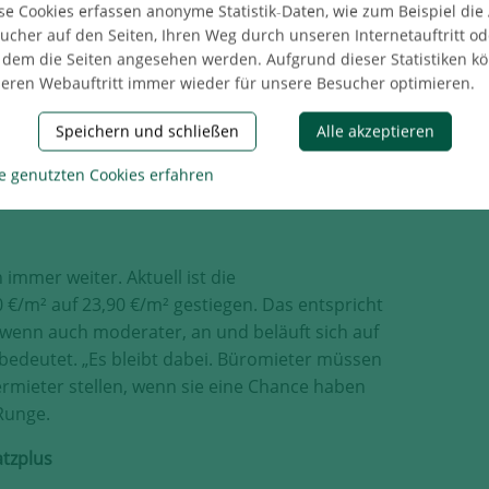
se Cookies erfassen anonyme Statistik-Daten, wie zum Beispiel die
00 m² Bürofläche neuvermietet. Zusammen mit
ucher auf den Seiten, Ihren Weg durch unseren Internetauftritt od
h nach sechs Monaten ein Gesamtumsatz von
 dem die Seiten angesehen werden. Aufgrund dieser Statistiken k
 sich ein moderater Rückgang von 4 %. „Wir
eren Webauftritt immer wieder für unsere Besucher optimieren.
markt nach dem kurzen Zwischenstopp wieder
Speichern und schließen
Alle akzeptieren
eshälfte noch einmal deutlich zunimmt. Bedingt
urz vor Abschluss stehen, rechnen wir mit
e genutzten Cookies erfahren
lärt Runge.
immer weiter. Aktuell ist die
€/m² auf 23,90 €/m² gestiegen. Das entspricht
, wenn auch moderater, an und beläuft sich auf
 bedeutet. „Es bleibt dabei. Büromieter müssen
ermieter stellen, wenn sie eine Chance haben
Runge.
atzplus