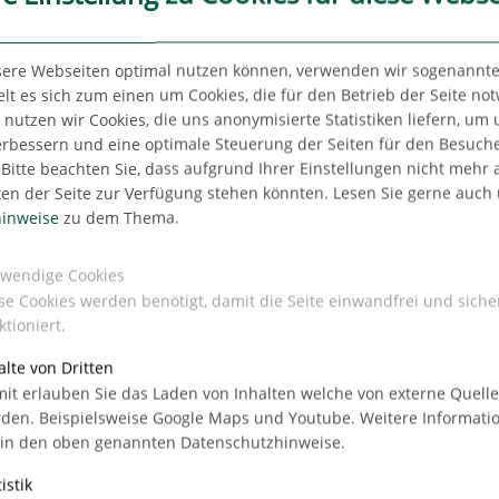
nes
es
sere Webseiten optimal nutzen können, verwenden wir sogenannte
lt es sich zum einen um Cookies, die für den Betrieb der Seite no
utzen wir Cookies, die uns anonymisierte Statistiken liefern, um
. Hinzu
erbessern und eine optimale Steuerung der Seiten für den Besuch
ten,
Bitte beachten Sie, dass aufgrund Ihrer Einstellungen nicht mehr a
ten der Seite zur Verfügung stehen könnten. Lesen Sie gerne auch
,
inweise
zu dem Thema.
Fabian
AG in
wendige Cookies
Wie viele Büroflächen stehen im
se Cookies werden benötigt, damit die Seite einwandfrei und siche
Moment in Berlin leer?
ktioniert.
alte von Dritten
Büroflächen hoch bleibt, liegt an zahlreichen
it erlauben Sie das Laden von Inhalten welche von externe Quell
 Glück ist die Bautätigkeit im Bürosektor
den. Beispielsweise Google Maps und Youtube. Weitere Informati
o. m² Bürofläche. Viele der im Bau oder in
 in den oben genannten Datenschutzhinweise.
ohe Vorvermietungsrate auf“, so Runge.
istik