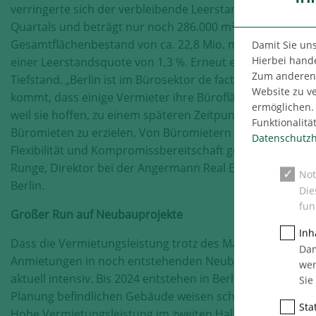
verringerte sich der verbleibende Leerstand innerhalb ei
Quartals und beträgt nur noch 286.000 m². Bei einem
Gesamtflächenbestand von ca. 22,8 Mio. m² entspricht di
Damit Sie un
Hierbei hande
einer Leerstandsquote von 1,3 %. Erneut ein historischer
Zum anderen n
Tiefstand. „Berlin ist im Bürosektor de facto vollvermietet
Website zu v
kommt, dass einige Vermieter ihre Büroflächen zurückhal
ermöglichen. 
weil sie hoffen, zu einem späteren Zeitpunkt noch höhere
Funktionalitä
Büromieten zu erzielen. Von Büromietern ist deshalb Zeit
Datenschutzh
Flexibilität und Kompromissbereitschaft gefordert“, sagt 
Runge, Direktor bei der Angermann Real Estate Advisory 
Not
Berlin.
Die
fun
Großer Run auf Neubauprojekte
Inh
Dass die Vermietungsleistung trotz des Mangels an freien 
Dam
Anmietungen in noch entstehenden Neubauprojekten. „Zum
wer
aktuell intensiv. Bis 2024 entstehen in Berlin circa 2,8 Mi
Sie
Planung befindlichen Gebäude weisen schon jetzt eine h
Stat
Hohe Vermietungsleistung im zweiten Halbjahr erwartet