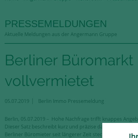
PRESSEMELDUNGEN
Aktuelle Meldungen aus der Angermann Gruppe
Berliner Büromarkt 
vollvermietet
05.07.2019
Berlin Immo Pressemeldung
Berlin, 05.07.2019 – Hohe Nachfrage trifft knappes Angeb
Dieser Satz beschreibt kurz und präzise das Dilemma, in
Berliner Büromieter seit längerer Zeit stecken. Einmal me
Ih