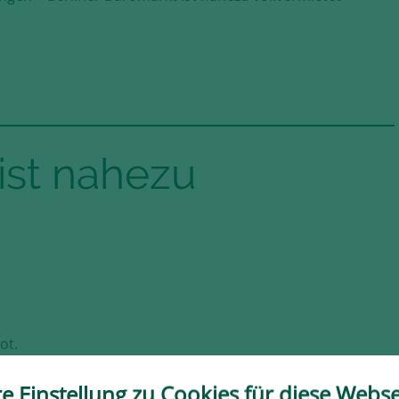
ist nahezu
ot.
 dem
hr
re Einstellung zu Cookies für diese Webse