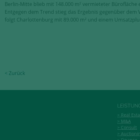
Berlin-Mitte blieb mit 148.000 m² vermieteter Bürofläche
Entgegen dem Trend stieg das Ergebnis gegenüber dem Vo
folgt Charlottenburg mit 89.000 m² und einem Umsatzplu
< Zurück
LEISTUN
Real Esta
M&A
Consult
Auctioni
Finance