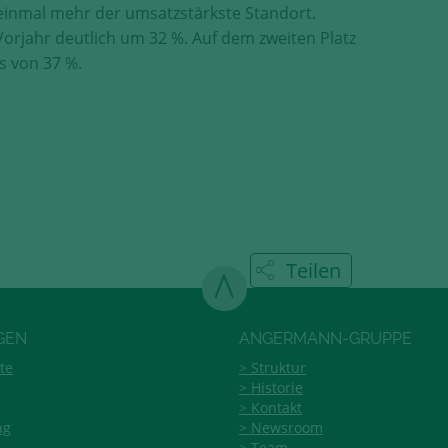
 einmal mehr der umsatzstärkste Standort.
rjahr deutlich um 32 %. Auf dem zweiten Platz
s von 37 %.
Teilen
GEN
ANGERMANN-GRUPPE
te
Struktur
Historie
Kontakt
ng
Newsroom
Team