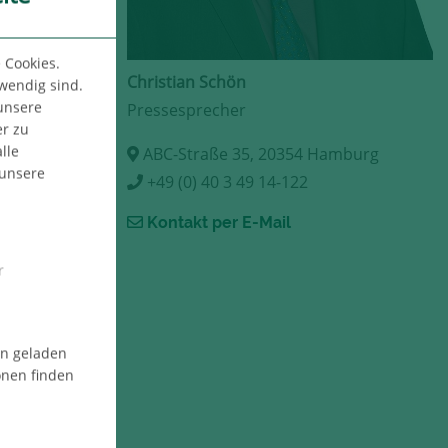
 Cookies.
Christian Schön
twendig sind.
 unsere
Pressesprecher
er zu
lle
ABC-Straße 35, 20354 Hamburg
 unsere
+49 (0) 40 3 49 14-122
Kontakt per E-Mail
r
en geladen
onen finden