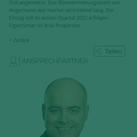
Süd angemietet. Das Bürovermietungsteam von
Diese Cookies erfassen anonyme
Angermann war hierbei vermittelnd tätig. Der
Statistik-Daten, wie zum Beispiel
Einzug soll im ersten Quartal 2022 erfolgen.
die Anzahl der Besucher auf den
Seiten, Ihren Weg durch unseren
Eigentümer ist Arax Properties.
Internetauftritt oder das Gerät, mit
dem die Seiten angesehen werden.
< Zurück
Aufgrund dieser Statistiken können
Teilen
wir unseren Webauftritt immer
wieder für unsere Besucher
ANSPRECHPARTNER
optimieren.
Speichern und schließen
Alle akzeptieren
Mehr über die genutzten Cookies erfahren