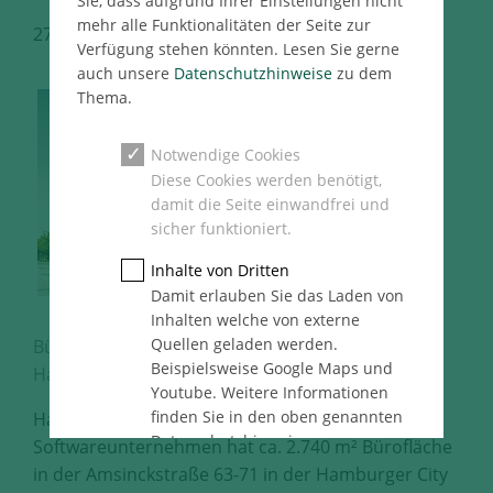
Sie, dass aufgrund Ihrer Einstellungen nicht
mehr alle Funktionalitäten der Seite zur
27.10.2021
Hamburg Immo Pressemeldung
Verfügung stehen könnten. Lesen Sie gerne
auch unsere
Datenschutzhinweise
zu dem
Thema.
Notwendige Cookies
Diese Cookies werden benötigt,
damit die Seite einwandfrei und
sicher funktioniert.
Inhalte von Dritten
Damit erlauben Sie das Laden von
Inhalten welche von externe
Quellen geladen werden.
Bürogebäudein der Amsinckstraße 63-71 in der
Beispielsweise Google Maps und
Hamburger City Süd
Youtube. Weitere Informationen
finden Sie in den oben genannten
Hamburg, 27.10.2021 – Ein IT- und
Datenschutzhinweise.
Softwareunternehmen hat ca. 2.740 m² Bürofläche
in der Amsinckstraße 63-71 in der Hamburger City
Statistik