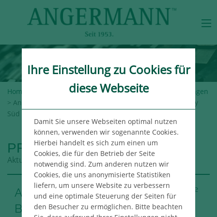
Ihre Einstellung zu Cookies für
diese Webseite
Home
>
Angermann-Gruppe
>
Newsroom
>
Pressemeldungen
> Angermann vermittelt ca. 2.740 m² Bürofläche in der City
Süd
Damit Sie unsere Webseiten optimal nutzen
können, verwenden wir sogenannte Cookies.
Hierbei handelt es sich zum einen um
PRESSEMELDUNGEN
Cookies, die für den Betrieb der Seite
Aktuelle Meldungen aus der Angermann Gruppe
notwendig sind. Zum anderen nutzen wir
Cookies, die uns anonymisierte Statistiken
liefern, um unsere Website zu verbessern
Angermann vermittelt ca. 2.740 m²
und eine optimale Steuerung der Seiten für
Bürofläche in der City Süd
den Besucher zu ermöglichen. Bitte beachten