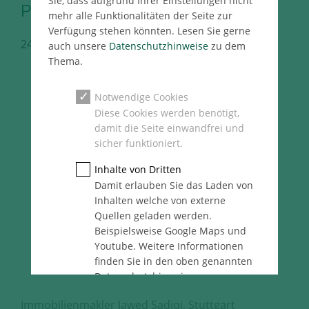
Sie, dass aufgrund Ihrer Einstellungen nicht
Prokura
mehr alle Funktionalitäten der Seite zur
Verfügung stehen könnten. Lesen Sie gerne
24.01.2019
Stuttgart Immo Pressemeldung
auch unsere
Datenschutzhinweise
zu dem
Thema.
Notwendige Cookies
Diese Cookies werden benötigt,
damit die Seite einwandfrei und
sicher funktioniert.
Inhalte von Dritten
Damit erlauben Sie das Laden von
Inhalten welche von externe
Quellen geladen werden.
Beispielsweise Google Maps und
Youtube. Weitere Informationen
finden Sie in den oben genannten
Datenschutzhinweise.
Statistik
Immobilienmakler Jawed Sadiqi, Stuttgart