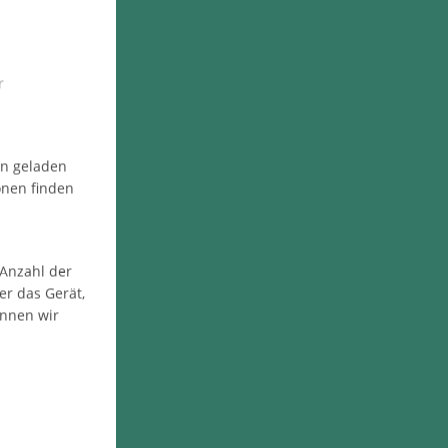
r
en geladen
onen finden
 Anzahl der
er das Gerät,
önnen wir