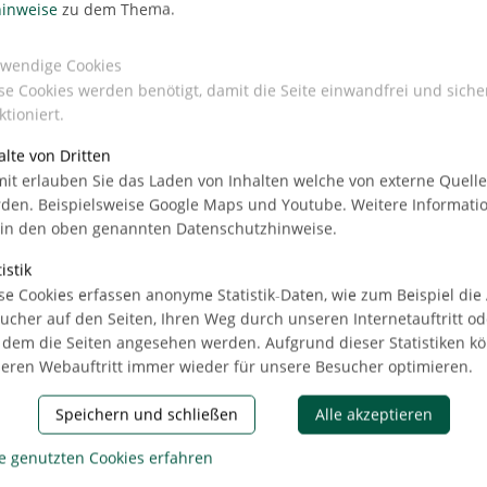
 gründet in der
inweise
zu dem Thema.
eordnetenhaus hat
er Straße 17
wendige Cookies
Naturschutz in der
se Cookies werden benötigt, damit die Seite einwandfrei und siche
bei der
ktioniert.
 durch
alte von Dritten
e ist die alstria.
it erlauben Sie das Laden von Inhalten welche von externe Quell
den. Beispielsweise Google Maps und Youtube. Weitere Informati
 in den oben genannten Datenschutzhinweise.
e Stiftung
mfang erarbeiten, der den Anforderungen der Stiftung
istik
 schafft", erklärt Hanns-Martin Scherer,
se Cookies erfassen anonyme Statistik-Daten, wie zum Beispiel die
ucher auf den Seiten, Ihren Weg durch unseren Internetauftritt od
 dem die Seiten angesehen werden. Aufgrund dieser Statistiken k
eren Webauftritt immer wieder für unsere Besucher optimieren.
zugleich als offener Ort für Umwelt- und
Speichern und schließen
Alle akzeptieren
die Berliner Landesarbeitsgemeinschaft Naturschutz e.V.
n gesucht. Die stiftungseigene Naturschutzakademie wird
e genutzten Cookies erfahren
r Stadtnatur“ anbieten.