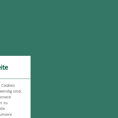
ite
 Cookies.
twendig sind.
 unsere
er zu
lle
 unsere