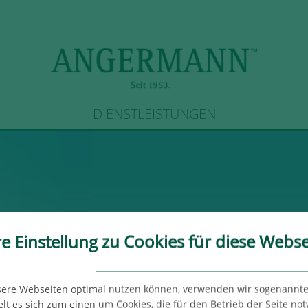
DIENSTLEISTUNGEN
re Einstellung zu Cookies für diese Webse
sere Webseiten optimal nutzen können, verwenden wir sogenannte
ietet Büro in Hamburg-Fuhlsbüttel
lt es sich zum einen um Cookies, die für den Betrieb der Seite no