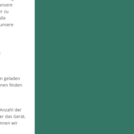
 unsere
er zu
lle
 unsere
r
en geladen
onen finden
 Anzahl der
er das Gerät,
önnen wir