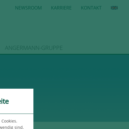
NEWSROOM
KARRIERE
KONTAKT
ANGERMANN-GRUPPE
ite
 Cookies.
twendig sind.