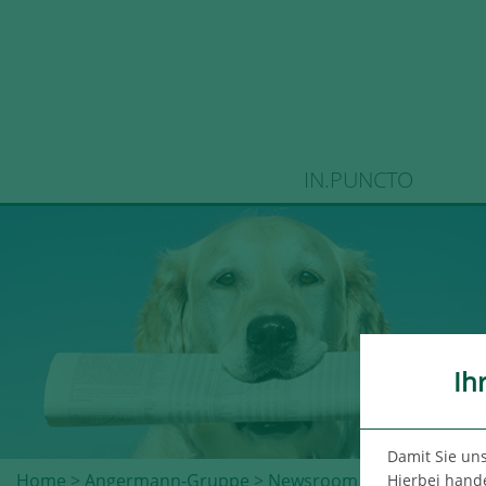
IN.PUNCTO
Ih
Damit Sie un
Home
>
Angermann-Gruppe
>
Newsroom
> Dealerdesk m
Hierbei hande