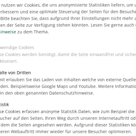
utzen wir Cookies, die uns anonymisierte Statistiken liefern, um
erbessern und eine optimale Steuerung der Seiten für den Besuch
Bitte beachten Sie, dass aufgrund Ihrer Einstellungen nicht mehr a
ten der Seite zur Verfügung stehen könnten. Lesen Sie gerne auch
inweise
zu dem Thema.
Büro in Hamburg-
wendige Cookies
se Cookies werden benötigt, damit die Seite einwandfrei und siche
ktioniert.
alte von Dritten
it erlauben Sie das Laden von Inhalten welche von externe Quell
den. Beispielsweise Google Maps und Youtube. Weitere Informati
 in den oben genannten Datenschutzhinweise.
istik
mittlung von
se Cookies erfassen anonyme Statistik-Daten, wie zum Beispiel die
22 in Hamburg-
ucher auf den Seiten, Ihren Weg durch unseren Internetauftritt od
l 2024 erfolgen.
 dem die Seiten angesehen werden. Aufgrund dieser Statistiken k
eren Webauftritt immer wieder für unsere Besucher optimieren.