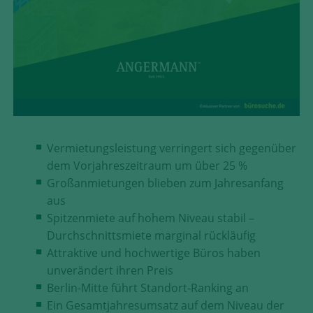
Diese Cookies erfassen anonyme
Statistik-Daten, wie zum Beispiel
die Anzahl der Besucher auf den
Seiten, Ihren Weg durch unseren
Internetauftritt oder das Gerät, mit
dem die Seiten angesehen werden.
Aufgrund dieser Statistiken können
wir unseren Webauftritt immer
wieder für unsere Besucher
Vermietungsleistung verringert sich gegenüber
optimieren.
dem Vorjahreszeitraum um über 25 %
Speichern und schließen
Großanmietungen blieben zum Jahresanfang
aus
Alle akzeptieren
Spitzenmiete auf hohem Niveau stabil –
Durchschnittsmiete marginal rückläufig
Mehr über die genutzten Cookies erfahren
Attraktive und hochwertige Büros haben
unverändert ihren Preis
Berlin-Mitte führt Standort-Ranking an
Ein Gesamtjahresumsatz auf dem Niveau der