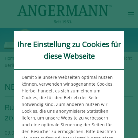
Ihre Einstellung zu Cookies für
diese Webseite
Home
>
Angermann-Gruppe
>
Newsroom
> Büromarktbericht
Berlin 1. Quartal 2025
Damit Sie unsere Webseiten optimal nutzen
können, verwenden wir sogenannte Cookies.
NEWSROOM
Hierbei handelt es sich zum einen um
Cookies, die für den Betrieb der Seite
notwendig sind. Zum anderen nutzen wir
Büromarktbericht Berlin 1. Quartal
Cookies, die uns anonymisierte Statistiken
2025
liefern, um unsere Website zu verbessern
und eine optimale Steuerung der Seiten für
den Besucher zu ermöglichen. Bitte beachten
09.04.2025
Berlin
Publikation