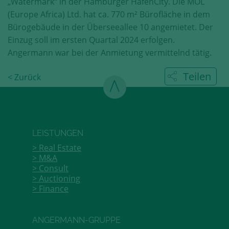
„Watermark“ in der Hamburger HafenCity. Die MOL
Diese Cookies erfassen anonyme
(Europe Africa) Ltd. hat ca. 770 m² Bürofläche in dem
Statistik-Daten, wie zum Beispiel
Bürogebäude in der Überseeallee 10 angemietet. Der
die Anzahl der Besucher auf den
Einzug soll im ersten Quartal 2024 erfolgen.
Seiten, Ihren Weg durch unseren
Internetauftritt oder das Gerät, mit
Angermann war bei der Anmietung vermittelnd tätig.
dem die Seiten angesehen werden.
Aufgrund dieser Statistiken können
Teilen
< Zurück
wir unseren Webauftritt immer
wieder für unsere Besucher
optimieren.
Speichern und schließen
LEISTUNGEN
Real Estate
Alle akzeptieren
M&A
Consult
Mehr über die genutzten Cookies erfahren
Auctioning
Finance
ANGERMANN-GRUPPE