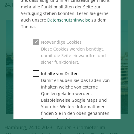
Sie, dass aufgrund Ihrer Einstellungen nicht
24.10.2023
Hamburg
Pressemeldung
mehr alle Funktionalitäten der Seite zur
Verfügung stehen könnten. Lesen Sie gerne
auch unsere
Datenschutzhinweise
zu dem
Thema.
Notwendige Cookies
Diese Cookies werden benötigt,
damit die Seite einwandfrei und
sicher funktioniert.
Inhalte von Dritten
Damit erlauben Sie das Laden von
Inhalten welche von externe
Quellen geladen werden.
Beispielsweise Google Maps und
Youtube. Weitere Informationen
finden Sie in den oben genannten
Datenschutzhinweise.
Hamburg, 24.10.2023 – Neuer Büromieter im
Statistik