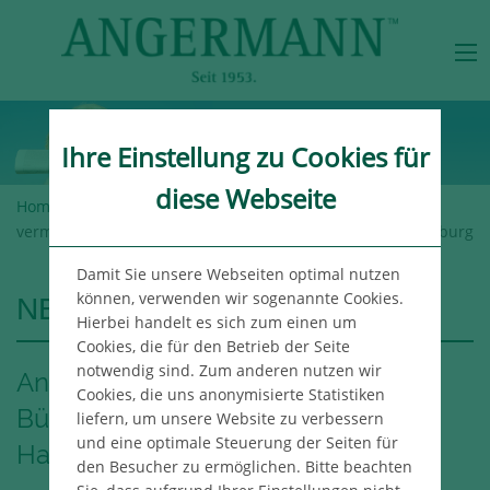
Ihre Einstellung zu Cookies für
diese Webseite
Home
>
Angermann-Gruppe
>
Newsroom
> Angermann
vermittelt neuen Büromieter für das „Watermark" in Hamburg
Damit Sie unsere Webseiten optimal nutzen
können, verwenden wir sogenannte Cookies.
NEWSROOM
Hierbei handelt es sich zum einen um
Cookies, die für den Betrieb der Seite
notwendig sind. Zum anderen nutzen wir
Angermann vermittelt neuen
Cookies, die uns anonymisierte Statistiken
Büromieter für das „Watermark" in
liefern, um unsere Website zu verbessern
und eine optimale Steuerung der Seiten für
Hamburg
den Besucher zu ermöglichen. Bitte beachten