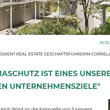
19.10
AXOVENT REAL ESTATE GESCHÄFTSFÜHRERIN CORNEL
MASCHUTZ IST EINES UNSER
EN UNTERNEHMENSZIELE"
eich Wind ist die Keimzelle von Saxovent.