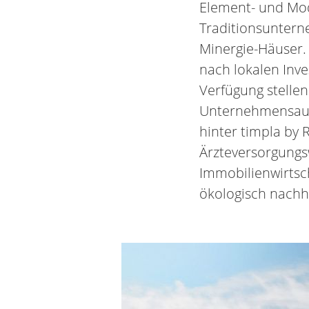
Element- und Mod
Traditionsuntern
Minergie-Häuser. 
nach lokalen Inv
Verfügung stellen
Unternehmensaufb
hinter timpla by 
Ärzteversorgungs
Immobilienwirtsch
ökologisch nachha