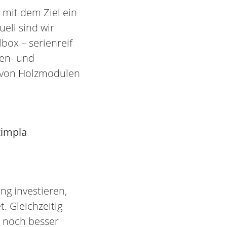
mit dem Ziel ein
ell sind wir
box – serienreif
len- und
g von Holzmodulen
timpla
g investieren,
. Gleichzeitig
e noch besser