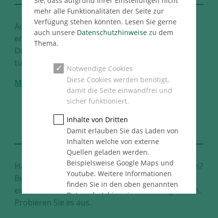
Sie, dass aufgrund Ihrer Einstellungen nicht
mehr alle Funktionalitäten der Seite zur
Verfügung stehen könnten. Lesen Sie gerne
Auf Sie kommt es für uns an. Treten Sie ein und
auch unsere
Datenschutzhinweise
zu dem
entdecken Sie unser vielfältiges
Thema.
Dienstleitungsangebot. Was können wir für Sie
tun?
Notwendige Cookies
Diese Cookies werden benötigt,
Mehr
damit die Seite einwandfrei und
sicher funktioniert.
DEFINE
Inhalte von Dritten
YOUR BEST FUTURE
Damit erlauben Sie das Laden von
Inhalten welche von externe
Quellen geladen werden.
Beispielsweise Google Maps und
Haben Sie Lust, Ihre Ideen zu Projekten zu machen?
Youtube. Weitere Informationen
Bei uns haben Sie den Raum dafür. Ihnen steht
finden Sie in den oben genannten
eine Vielzahl unterschiedlicher Karrierewege offen.
Datenschutzhinweise.
Probieren Sie es aus.
Statistik