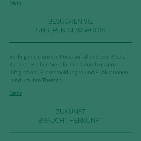
Mehr
Diese Cookies erfassen anonyme
Statistik-Daten, wie zum Beispiel
die Anzahl der Besucher auf den
BESUCHEN SIE
Seiten, Ihren Weg durch unseren
UNSEREN NEWSROOM
Internetauftritt oder das Gerät, mit
dem die Seiten angesehen werden.
Aufgrund dieser Statistiken können
wir unseren Webauftritt immer
Verfolgen Sie unsere Posts auf allen Social-Media-
wieder für unsere Besucher
Kanälen. Bleiben Sie informiert durch unsere
optimieren.
Infografiken, Pressemeldungen und Publikationen
rund um Ihre Themen.
Speichern und schließen
Mehr
Alle akzeptieren
Mehr über die genutzten Cookies erfahren
ZUKUNFT
BRAUCHT HERKUNFT