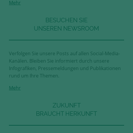
Mehr
Diese Cookies erfassen anonyme
Statistik-Daten, wie zum Beispiel
die Anzahl der Besucher auf den
BESUCHEN SIE
Seiten, Ihren Weg durch unseren
UNSEREN NEWSROOM
Internetauftritt oder das Gerät, mit
dem die Seiten angesehen werden.
Aufgrund dieser Statistiken können
wir unseren Webauftritt immer
Verfolgen Sie unsere Posts auf allen Social-Media-
wieder für unsere Besucher
Kanälen. Bleiben Sie informiert durch unsere
optimieren.
Infografiken, Pressemeldungen und Publikationen
rund um Ihre Themen.
Speichern und schließen
Mehr
Alle akzeptieren
Mehr über die genutzten Cookies erfahren
ZUKUNFT
BRAUCHT HERKUNFT