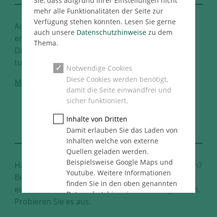
Sie, dass aufgrund Ihrer Einstellungen nicht
mehr alle Funktionalitäten der Seite zur
Verfügung stehen könnten. Lesen Sie gerne
Auf Sie kommt es für uns an. Treten Sie ein und
auch unsere
Datenschutzhinweise
zu dem
entdecken Sie unser vielfältiges
Thema.
Dienstleitungsangebot. Was können wir für Sie
tun?
Notwendige Cookies
Diese Cookies werden benötigt,
Mehr
damit die Seite einwandfrei und
sicher funktioniert.
DEFINE
Inhalte von Dritten
YOUR BEST FUTURE
Damit erlauben Sie das Laden von
Inhalten welche von externe
Quellen geladen werden.
Beispielsweise Google Maps und
Haben Sie Lust, Ihre Ideen zu Projekten zu machen?
Youtube. Weitere Informationen
Bei uns haben Sie den Raum dafür. Ihnen steht
finden Sie in den oben genannten
eine Vielzahl unterschiedlicher Karrierewege offen.
Datenschutzhinweise.
Probieren Sie es aus.
Statistik