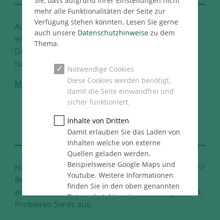
Sie, dass aufgrund Ihrer Einstellungen nicht
mehr alle Funktionalitäten der Seite zur
Verfügung stehen könnten. Lesen Sie gerne
Auf Sie kommt es für uns an. Treten Sie ein und
auch unsere
Datenschutzhinweise
zu dem
entdecken Sie unser vielfältiges
Thema.
Dienstleitungsangebot. Was können wir für Sie
tun?
Notwendige Cookies
Diese Cookies werden benötigt,
Mehr
damit die Seite einwandfrei und
sicher funktioniert.
DEFINE
Inhalte von Dritten
YOUR BEST FUTURE
Damit erlauben Sie das Laden von
Inhalten welche von externe
Quellen geladen werden.
Beispielsweise Google Maps und
Haben Sie Lust, Ihre Ideen zu Projekten zu machen?
Youtube. Weitere Informationen
Bei uns haben Sie den Raum dafür. Ihnen steht
finden Sie in den oben genannten
eine Vielzahl unterschiedlicher Karrierewege offen.
Datenschutzhinweise.
Probieren Sie es aus.
Statistik