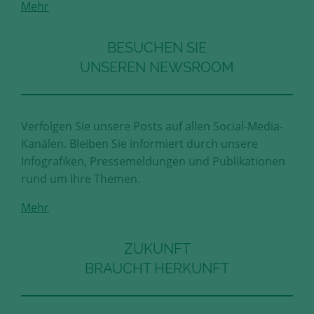
Mehr
Diese Cookies erfassen anonyme
Statistik-Daten, wie zum Beispiel
die Anzahl der Besucher auf den
BESUCHEN SIE
Seiten, Ihren Weg durch unseren
UNSEREN NEWSROOM
Internetauftritt oder das Gerät, mit
dem die Seiten angesehen werden.
Aufgrund dieser Statistiken können
wir unseren Webauftritt immer
Verfolgen Sie unsere Posts auf allen Social-Media-
wieder für unsere Besucher
Kanälen. Bleiben Sie informiert durch unsere
optimieren.
Infografiken, Pressemeldungen und Publikationen
rund um Ihre Themen.
Speichern und schließen
Mehr
Alle akzeptieren
Mehr über die genutzten Cookies erfahren
ZUKUNFT
BRAUCHT HERKUNFT