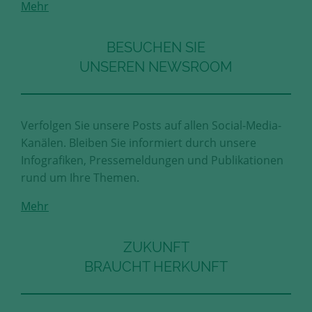
Mehr
Diese Cookies erfassen anonyme
Statistik-Daten, wie zum Beispiel
die Anzahl der Besucher auf den
BESUCHEN SIE
Seiten, Ihren Weg durch unseren
UNSEREN NEWSROOM
Internetauftritt oder das Gerät, mit
dem die Seiten angesehen werden.
Aufgrund dieser Statistiken können
wir unseren Webauftritt immer
Verfolgen Sie unsere Posts auf allen Social-Media-
wieder für unsere Besucher
Kanälen. Bleiben Sie informiert durch unsere
optimieren.
Infografiken, Pressemeldungen und Publikationen
rund um Ihre Themen.
Speichern und schließen
Mehr
Alle akzeptieren
Mehr über die genutzten Cookies erfahren
ZUKUNFT
BRAUCHT HERKUNFT