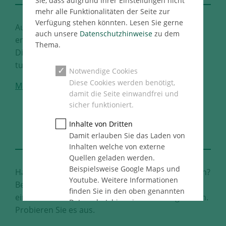
Sie, dass aufgrund Ihrer Einstellungen nicht
mehr alle Funktionalitäten der Seite zur
Verfügung stehen könnten. Lesen Sie gerne
Auf Sie kommt es für uns an. Treten Sie ein und
auch unsere
Datenschutzhinweise
zu dem
entdecken Sie unser vielfältiges
Thema.
Dienstleitungsangebot. Was können wir für Sie
tun?
Notwendige Cookies
Diese Cookies werden benötigt,
Mehr
damit die Seite einwandfrei und
sicher funktioniert.
DEFINE
Inhalte von Dritten
YOUR BEST FUTURE
Damit erlauben Sie das Laden von
Inhalten welche von externe
Quellen geladen werden.
Beispielsweise Google Maps und
Haben Sie Lust, Ihre Ideen zu Projekten zu machen?
Youtube. Weitere Informationen
Bei uns haben Sie den Raum dafür. Ihnen steht
finden Sie in den oben genannten
eine Vielzahl unterschiedlicher Karrierewege offen.
Datenschutzhinweise.
Probieren Sie es aus.
Statistik