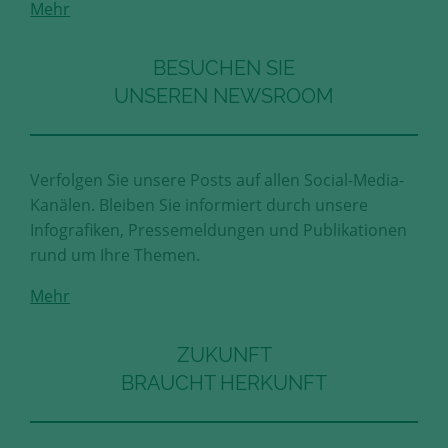
Mehr
Diese Cookies erfassen anonyme
Statistik-Daten, wie zum Beispiel
die Anzahl der Besucher auf den
BESUCHEN SIE
Seiten, Ihren Weg durch unseren
UNSEREN NEWSROOM
Internetauftritt oder das Gerät, mit
dem die Seiten angesehen werden.
Aufgrund dieser Statistiken können
wir unseren Webauftritt immer
Verfolgen Sie unsere Posts auf allen Social-Media-
wieder für unsere Besucher
Kanälen. Bleiben Sie informiert durch unsere
optimieren.
Infografiken, Pressemeldungen und Publikationen
rund um Ihre Themen.
Speichern und schließen
Mehr
Alle akzeptieren
Mehr über die genutzten Cookies erfahren
ZUKUNFT
BRAUCHT HERKUNFT