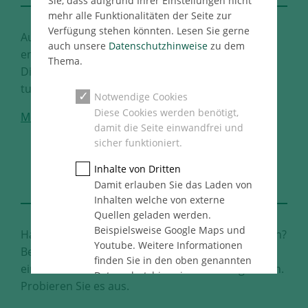
Sie, dass aufgrund Ihrer Einstellungen nicht
mehr alle Funktionalitäten der Seite zur
Verfügung stehen könnten. Lesen Sie gerne
Auf Sie kommt es für uns an. Treten Sie ein und
auch unsere
Datenschutzhinweise
zu dem
entdecken Sie unser vielfältiges
Thema.
Dienstleitungsangebot. Was können wir für Sie
tun?
Notwendige Cookies
Diese Cookies werden benötigt,
Mehr
damit die Seite einwandfrei und
sicher funktioniert.
DEFINE
Inhalte von Dritten
YOUR BEST FUTURE
Damit erlauben Sie das Laden von
Inhalten welche von externe
Quellen geladen werden.
Beispielsweise Google Maps und
Haben Sie Lust, Ihre Ideen zu Projekten zu machen?
Youtube. Weitere Informationen
Bei uns haben Sie den Raum dafür. Ihnen steht
finden Sie in den oben genannten
eine Vielzahl unterschiedlicher Karrierewege offen.
Datenschutzhinweise.
Probieren Sie es aus.
Statistik