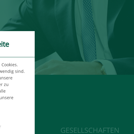
ite
 Cookies.
twendig sind.
 unsere
er zu
lle
 unsere
r
ROHUNDE
GESELLSCHAFTEN