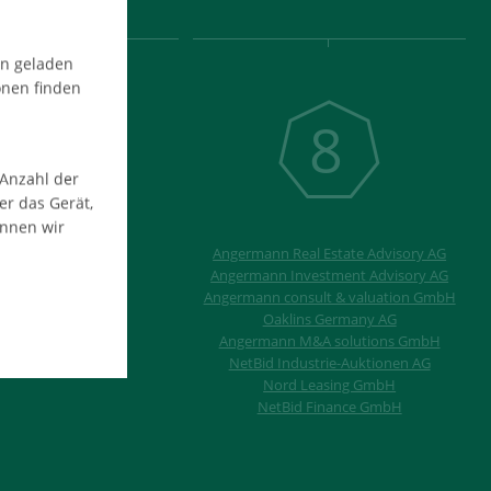
en geladen
onen finden
8
 Anzahl der
er das Gerät,
9
önnen wir
Angermann Real Estate Advisory AG
Angermann Investment Advisory AG
Angermann consult & valuation GmbH
Oaklins Germany AG
Angermann M&A solutions GmbH
NetBid Industrie-Auktionen AG
Nord Leasing GmbH
NetBid Finance GmbH