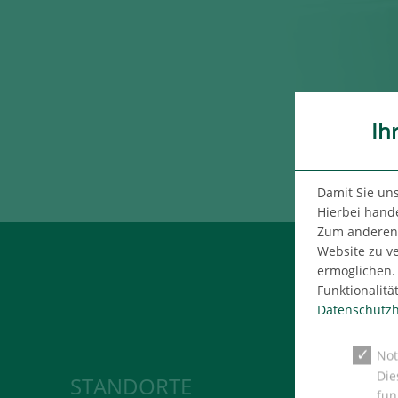
Ih
Damit Sie un
Hierbei hande
Zum anderen n
Website zu v
ermöglichen. 
Funktionalitä
Datenschutzh
Not
Die
STANDORTE
MITARBEI
fun