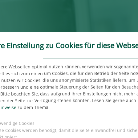
re Einstellung zu Cookies für diese Webse
sere Webseiten optimal nutzen können, verwenden wir sogenannte
lt es sich zum einen um Cookies, die für den Betrieb der Seite no
utzen wir Cookies, die uns anonymisierte Statistiken liefern, um
erbessern und eine optimale Steuerung der Seiten für den Besuch
Wer wir sind
Bitte beachten Sie, dass aufgrund Ihrer Einstellungen nicht mehr a
ten der Seite zur Verfügung stehen könnten. Lesen Sie gerne auch
inweise
zu dem Thema.
UNTERNEHMENS-
wendige Cookies
se Cookies werden benötigt, damit die Seite einwandfrei und siche
TER
BEREICHE
BÜ
ktioniert.