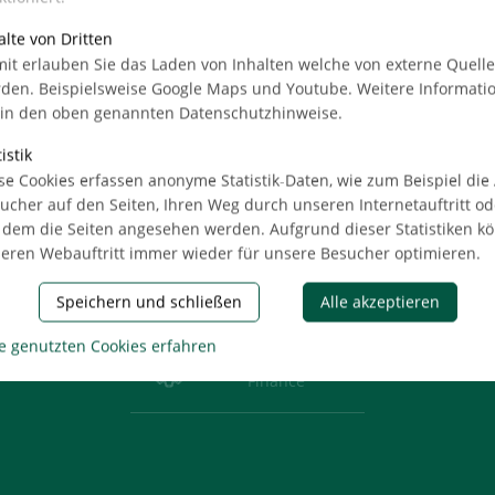
alte von Dritten
it erlauben Sie das Laden von Inhalten welche von externe Quell
den. Beispielsweise Google Maps und Youtube. Weitere Informati
Real Estate
 in den oben genannten Datenschutzhinweise.
istik
se Cookies erfassen anonyme Statistik-Daten, wie zum Beispiel die
%
Mergers &
ucher auf den Seiten, Ihren Weg durch unseren Internetauftritt od
Acquisitions
 dem die Seiten angesehen werden. Aufgrund dieser Statistiken k
eren Webauftritt immer wieder für unsere Besucher optimieren.
Consult
Speichern und schließen
Alle akzeptieren
%
e genutzten Cookies erfahren
Auctioning &
Finance