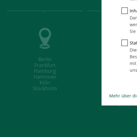
Inh
Dam
wer
Sie
Stat
42
Die
Bes
Berlin
mit
Frankfurt
uns
Hamburg
Hannover
Köln
Stockholm
58
Mehr über di