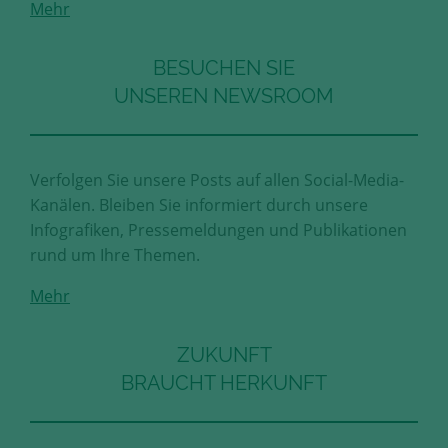
Mehr
Diese Cookies erfassen anonyme
Statistik-Daten, wie zum Beispiel
die Anzahl der Besucher auf den
BESUCHEN SIE
Seiten, Ihren Weg durch unseren
UNSEREN NEWSROOM
Internetauftritt oder das Gerät, mit
dem die Seiten angesehen werden.
Aufgrund dieser Statistiken können
wir unseren Webauftritt immer
Verfolgen Sie unsere Posts auf allen Social-Media-
wieder für unsere Besucher
Kanälen. Bleiben Sie informiert durch unsere
optimieren.
Infografiken, Pressemeldungen und Publikationen
rund um Ihre Themen.
Speichern und schließen
Mehr
Alle akzeptieren
Mehr über die genutzten Cookies erfahren
ZUKUNFT
BRAUCHT HERKUNFT