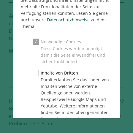
Sie, dass aufgrund Ihrer Einstellungen nicht
mehr alle Funktionalitäten der Seite zur
Verfügung stehen könnten. Lesen Sie gerne
Auf Sie kommt es für uns an. Treten Sie ein und
auch unsere
Datenschutzhinweise
zu dem
entdecken Sie unser vielfältiges
Thema.
Dienstleitungsangebot. Was können wir für Sie
tun?
Notwendige Cookies
Diese Cookies werden benötigt,
Mehr
damit die Seite einwandfrei und
sicher funktioniert.
DEFINE
Inhalte von Dritten
YOUR BEST FUTURE
Damit erlauben Sie das Laden von
Inhalten welche von externe
Quellen geladen werden.
Beispielsweise Google Maps und
Haben Sie Lust, Ihre Ideen zu Projekten zu machen?
Youtube. Weitere Informationen
Bei uns haben Sie den Raum dafür. Ihnen steht
finden Sie in den oben genannten
eine Vielzahl unterschiedlicher Karrierewege offen.
Datenschutzhinweise.
Probieren Sie es aus.
Statistik