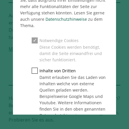
Sie, dass aufgrund Ihrer Einstellungen nicht
mehr alle Funktionalitäten der Seite zur
Verfügung stehen könnten. Lesen Sie gerne
Auf Sie kommt es für uns an. Treten Sie ein und
auch unsere
Datenschutzhinweise
zu dem
entdecken Sie unser vielfältiges
Thema.
Dienstleitungsangebot. Was können wir für Sie
tun?
Notwendige Cookies
Diese Cookies werden benötigt,
Mehr
damit die Seite einwandfrei und
sicher funktioniert.
DEFINE
Inhalte von Dritten
YOUR BEST FUTURE
Damit erlauben Sie das Laden von
Inhalten welche von externe
Quellen geladen werden.
Beispielsweise Google Maps und
Haben Sie Lust, Ihre Ideen zu Projekten zu machen?
Youtube. Weitere Informationen
Bei uns haben Sie den Raum dafür. Ihnen steht
finden Sie in den oben genannten
eine Vielzahl unterschiedlicher Karrierewege offen.
Datenschutzhinweise.
Probieren Sie es aus.
Statistik