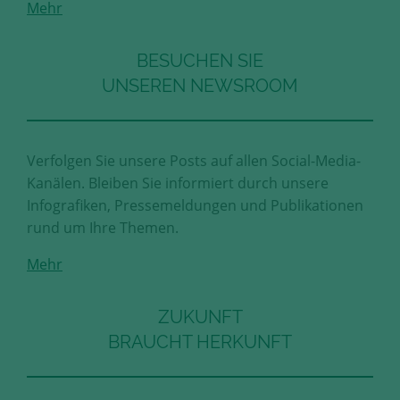
Mehr
Diese Cookies erfassen anonyme
Statistik-Daten, wie zum Beispiel
die Anzahl der Besucher auf den
BESUCHEN SIE
Seiten, Ihren Weg durch unseren
UNSEREN NEWSROOM
Internetauftritt oder das Gerät, mit
dem die Seiten angesehen werden.
Aufgrund dieser Statistiken können
wir unseren Webauftritt immer
Verfolgen Sie unsere Posts auf allen Social-Media-
wieder für unsere Besucher
Kanälen. Bleiben Sie informiert durch unsere
optimieren.
Infografiken, Pressemeldungen und Publikationen
rund um Ihre Themen.
Speichern und schließen
Mehr
Alle akzeptieren
Mehr über die genutzten Cookies erfahren
ZUKUNFT
BRAUCHT HERKUNFT